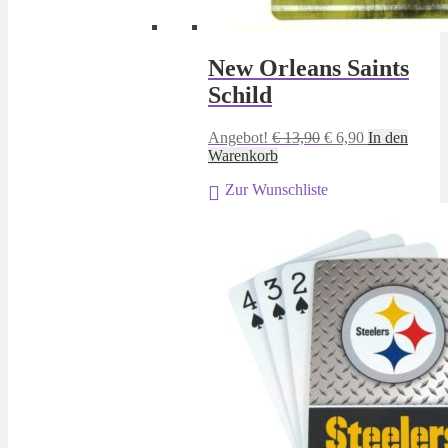
New Orleans Saints
Schild
Ursprünglicher
Aktueller
Angebot!
€
13,90
€
6,90
In den
Preis
Preis
Warenkorb
war:
ist:
Zur Wunschliste
€ 13,90
€ 6,90.