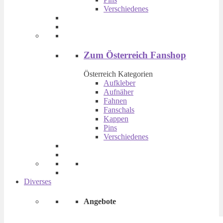
der
Verschiedenes
Produktseite
gewählt
werden
Zum Österreich Fanshop
Österreich Kategorien
Aufkleber
Aufnäher
Fahnen
Fanschals
Kappen
Pins
Verschiedenes
Diverses
Angebote