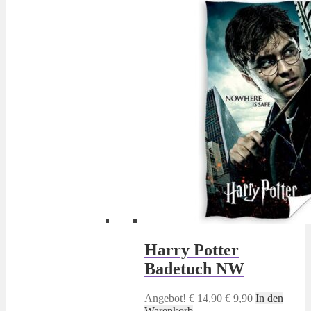
Harry Potter
Badetuch NW
Ursprünglicher
Aktueller
Angebot!
€
14,90
€
9,90
In den
Preis
Preis
Warenkorb