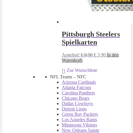
Pittsburgh Steelers
Spielkarten
Ursprünglicher
Aktueller
Angebot!
€
8,90
€
3,90
In den
Preis
Preis
Warenkorb
war:
ist:
Zur Wunschliste
€ 8,90
€ 3,90.
NFL Teams – NFC
Arizona Cardinals
Atlanta Falcons
Carolina Panthers
Chicago Bears
Dallas Cowboys
Detroit Lions
Green Bay Packers
Los Angeles Rams
Minnesota Vikings
New Orleans Saints