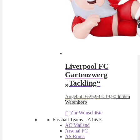
Liverpool FC
Gartenzwerg
„Tackling“
Ursprünglicher
Aktueller
Angebot!
€
25,90
€
19,90
In den
Preis
Preis
Warenkorb
war:
ist:
Zur Wunschliste
€ 25,90
€ 19,90.
Fussball Teams – A bis E
AC Mailand
Arsenal FC
AS Roma