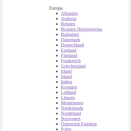
Europa
Albanien
Andorra
Belgien
Bosnien Herzegowina
Bulgarien
Dänemark
Deutschland
England
Finnland
Frankreich
Griechenland
Irland
Island
Italien
Kroatien
Lettland
Litauen
Montenegro
Niederlande
Nordirland
Norwegen
Österreich Fanshop
Polen