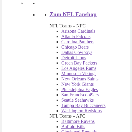
Zum NFL Fanshop
NFL Teams – NFC
Arizona Cardinals
Atlanta Falcons
Carolina Panthers
Chicago Bears
Dallas Cowboys
Detroit Lions
Green Bay Packers
Los Angeles Rams
Minnesota Vikings
New Orleans Saints
New York Giants
Philadelphia Eagles
San Francisco 49ers
Seattle Seahawks
Tampa Bay Buccaneers
Washington Redskins
NFL Teams – AFC
Baltimore Ravens
Buffalo Bills
Cincinnati Bengals