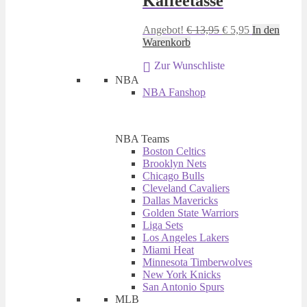
Kaffeetasse
Ursprünglicher
Aktueller
Angebot!
€
13,95
€
5,95
In den
Preis
Preis
Warenkorb
war:
ist:
Zur Wunschliste
€ 13,95
€ 5,95.
NBA
NBA Fanshop
NBA Teams
Boston Celtics
Brooklyn Nets
Chicago Bulls
Cleveland Cavaliers
Dallas Mavericks
Golden State Warriors
Liga Sets
Los Angeles Lakers
Miami Heat
Minnesota Timberwolves
New York Knicks
San Antonio Spurs
MLB