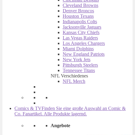
Cleveland Browns
Denver Broncos
Houston Texans
Indianapolis Colts
Jacksonville Jaguars
Kansas City Chiefs
Las Vegas Raiders
Los Angeles Chargers
Miami Dolphins
New England Patriots
New York Jets
Pittsburgh Steelers
Tennessee Titans
NFL Verschiedenes
NFL Merch
Comics & TV
Finden Sie eine große Auswahl an Comic &
Co. Fanartikel. Alle Produkte lagernd.
Angebote