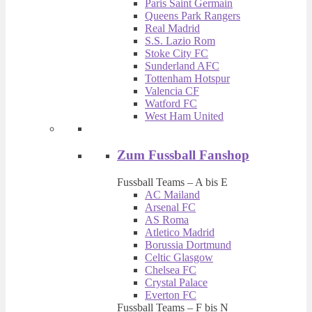
Paris Saint Germain
Queens Park Rangers
Real Madrid
S.S. Lazio Rom
Stoke City FC
Sunderland AFC
Tottenham Hotspur
Valencia CF
Watford FC
West Ham United
Zum Fussball Fanshop
Fussball Teams – A bis E
AC Mailand
Arsenal FC
AS Roma
Atletico Madrid
Borussia Dortmund
Celtic Glasgow
Chelsea FC
Crystal Palace
Everton FC
Fussball Teams – F bis N