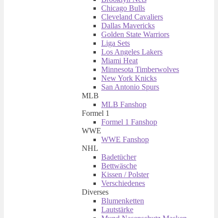
Chicago Bulls
Cleveland Cavaliers
Dallas Mavericks
Golden State Warriors
Liga Sets
Los Angeles Lakers
Miami Heat
Minnesota Timberwolves
New York Knicks
San Antonio Spurs
MLB
MLB Fanshop
Formel 1
Formel 1 Fanshop
WWE
WWE Fanshop
NHL
Badetücher
Bettwäsche
Kissen / Polster
Verschiedenes
Diverses
Blumenketten
Lautstärke