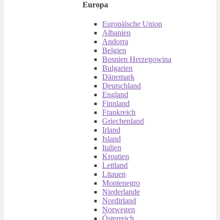
Europa
Europäische Union
Albanien
Andorra
Belgien
Bosnien Herzegowina
Bulgarien
Dänemark
Deutschland
England
Finnland
Frankreich
Griechenland
Irland
Island
Italien
Kroatien
Lettland
Litauen
Montenegro
Niederlande
Nordirland
Norwegen
Österreich