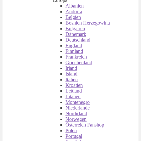
Europa
Albanien
Andorra
Belgien
Bosnien Herzegowina
Bulgarien
Dänemark
Deutschland
England
Finnland
Frankreich
Griechenland
Irland
Island
Italien
Kroatien
Lettland
Litauen
Montenegro
Niederlande
Nordirland
Norwegen
Österreich Fanshop
Polen
Portugal