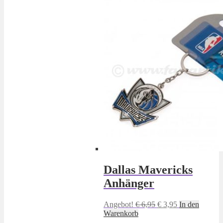
Dallas Mavericks
Anhänger
Ursprünglicher
Aktueller
Angebot!
€
6,95
€
3,95
In den
Preis
Preis
Warenkorb
war:
ist: