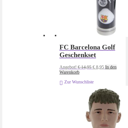
FC Barcelona Golf
Geschenkset
Ursprünglicher
Aktueller
Angebot!
€
14,95
€
8,95
In den
Preis
Preis
Warenkorb
war:
ist:
Zur Wunschliste
€ 14,95
€ 8,95.