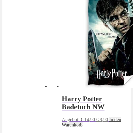
Harry Potter
Badetuch NW
Ursprünglicher
Aktueller
Angebot!
€
14,90
€
9,90
In den
Preis
Preis
Warenkorb
war:
ist: