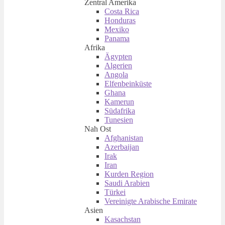
Zentral Amerika
Costa Rica
Honduras
Mexiko
Panama
Afrika
Ägypten
Algerien
Angola
Elfenbeinküste
Ghana
Kamerun
Südafrika
Tunesien
Nah Ost
Afghanistan
Azerbaijan
Irak
Iran
Kurden Region
Saudi Arabien
Türkei
Vereinigte Arabische Emirate
Asien
Kasachstan