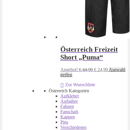
Österreich Freizeit
Short „Puma“
Ursprünglicher
Aktueller
Angebot!
€
44,90
€
24,90
Auswahl
Dieses
Preis
Preis
treffen
Produkt
war:
ist:
Zur Wunschliste
weist
€ 44,90
€ 24,90.
mehrere
Österreich Kategorien
Varianten
Aufkleber
auf.
Aufnäher
Die
Fahnen
Optionen
Fanschals
können
Kappen
auf
Pins
der
Verschiedenes