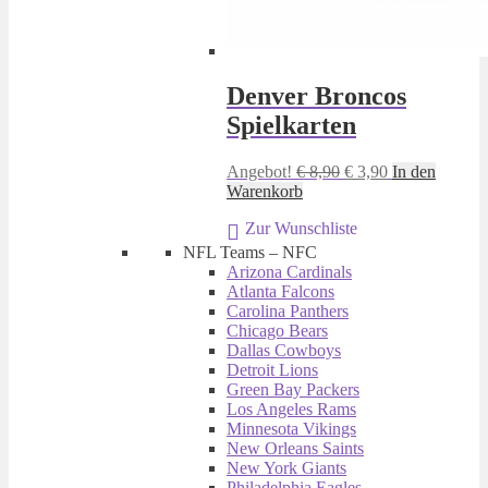
Denver Broncos
Spielkarten
Ursprünglicher
Aktueller
Angebot!
€
8,90
€
3,90
In den
Preis
Preis
Warenkorb
war:
ist:
Zur Wunschliste
€ 8,90
€ 3,90.
NFL Teams – NFC
Arizona Cardinals
Atlanta Falcons
Carolina Panthers
Chicago Bears
Dallas Cowboys
Detroit Lions
Green Bay Packers
Los Angeles Rams
Minnesota Vikings
New Orleans Saints
New York Giants
Philadelphia Eagles