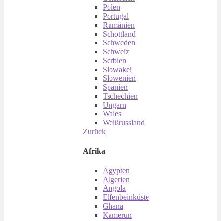
Polen
Portugal
Rumänien
Schottland
Schweden
Schweiz
Serbien
Slowakei
Slowenien
Spanien
Tschechien
Ungarn
Wales
Weißrussland
Zurück
Afrika
Ägypten
Algerien
Angola
Elfenbeinküste
Ghana
Kamerun