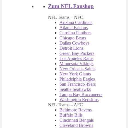
Zum NFL Fanshop
NFL Teams – NFC
Arizona Cardinals
Atlanta Falcons
Carolina Panthers
Chicago Bears
Dallas Cowboys
Detroit Lions
Green Bay Packers
Los Angeles Rams
Minnesota Vikings
New Orleans Saints
New York Giants
Philadelphia Eagles
San Francisco 49ers
Seattle Seahawks
Tampa Bay Buccaneers
Washington Redskins
NFL Teams – AFC
Baltimore Ravens
Buffalo Bills
Cincinnati Bengals
Cleveland Browns