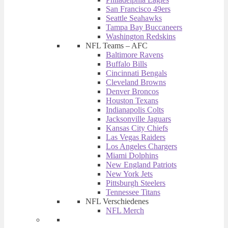
San Francisco 49ers
Seattle Seahawks
Tampa Bay Buccaneers
Washington Redskins
NFL Teams – AFC
Baltimore Ravens
Buffalo Bills
Cincinnati Bengals
Cleveland Browns
Denver Broncos
Houston Texans
Indianapolis Colts
Jacksonville Jaguars
Kansas City Chiefs
Las Vegas Raiders
Los Angeles Chargers
Miami Dolphins
New England Patriots
New York Jets
Pittsburgh Steelers
Tennessee Titans
NFL Verschiedenes
NFL Merch