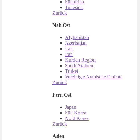
Südafrika
Tunesien
Zurück
Nah Ost
Afghanistan
Azerbaijan
Irak
Iran
Kurden Region
Saudi Arabien
Türkei
Vereinigte Arabische Emirate
Zurück
Fern Ost
Japan
Süd Korea
Nord Korea
Zurück
Asien