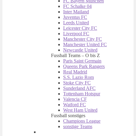
FC Bayern München
FC Schalke 04
Inter Mailand
Juventus FC
Leeds United
Leicester City FC
Liverpool FC
Manchester City FC
Manchester United FC
Newcastle United
Fussball Teams – O bis Z
Paris Saint Germain
Queens Park Rangers
Real Madrid
S.S. Lazio Rom
Stoke City FC
Sunderland AFC
Tottenham Hotspur
Valencia CF
Watford FC
West Ham United
Fussball sonstiges
Champions League
sonstige Teams