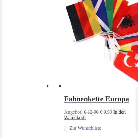
Fahnenkette Europa
Ursprünglicher
Aktueller
Angebot!
€
12,90
€
9,90
In den
Preis
Preis
Warenkorb
war:
ist:
Zur Wunschliste
€ 12,90
€ 9,90.