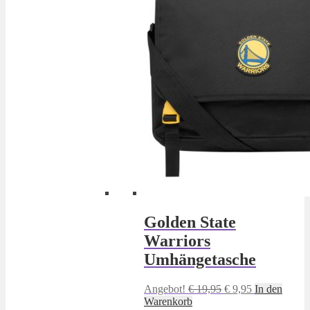
Golden State
Warriors
Umhängetasche
Ursprünglicher
Aktueller
Angebot!
€
19,95
€
9,95
In den
Preis
Preis
Warenkorb