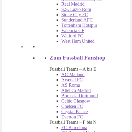
Real Madrid
S.S. Lazio Rom
Stoke City FC
Sunderland AFC
Tottenham Hotspur
Valencia CF
Watford FC
West Ham United
Zum Fussball Fanshop
Fussball Teams – A bis E
AC Mailand
Arsenal FC
AS Roma
Atletico Madrid
Borussia Dortmund
Celtic Glasgow
Chelsea FC
Crystal Palace
Everton FC
Fussball Teams – F bis N
FC Barcelona