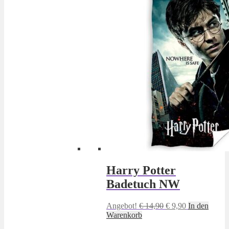
Harry Potter
Badetuch NW
Ursprünglicher
Aktueller
Angebot!
€
14,90
€
9,90
In den
Preis
Preis
Warenkorb
war:
ist: