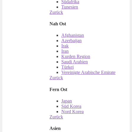
Südafrika
Tunesien
Zurück
Nah Ost
Afghanistan
Azerbaijan
Irak
Iran
Kurden Region
Saudi Arabien
Türkei
Vereinigte Arabische Emirate
Zurück
Fern Ost
Japan
Süd Korea
Nord Korea
Zurück
Asien