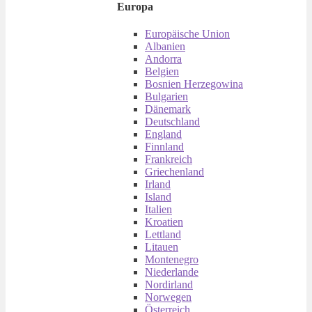
Europa
Europäische Union
Albanien
Andorra
Belgien
Bosnien Herzegowina
Bulgarien
Dänemark
Deutschland
England
Finnland
Frankreich
Griechenland
Irland
Island
Italien
Kroatien
Lettland
Litauen
Montenegro
Niederlande
Nordirland
Norwegen
Österreich