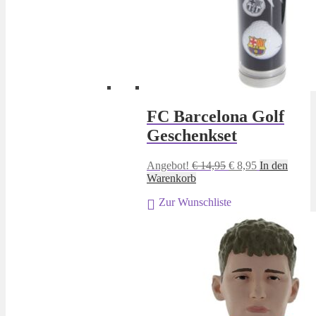
FC Barcelona Golf
Geschenkset
Ursprünglicher
Aktueller
Angebot!
€
14,95
€
8,95
In den
Preis
Preis
Warenkorb
war:
ist:
Zur Wunschliste
€ 14,95
€ 8,95.