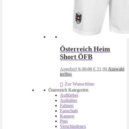
Österreich Heim
Short ÖFB
Ursprünglicher
Aktueller
Angebot!
€
39,90
€
21,90
Auswahl
Dieses
Preis
Preis
treffen
Produkt
war:
ist:
Zur Wunschliste
weist
€ 39,90
€ 21,90.
mehrere
Österreich Kategorien
Varianten
Aufkleber
auf.
Aufnäher
Die
Fahnen
Optionen
Fanschals
können
Kappen
auf
Pins
der
Verschiedenes