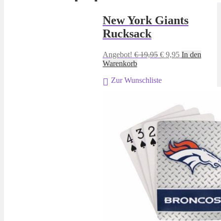
New York Giants
Rucksack
Ursprünglicher
Aktueller
Angebot!
€
19,95
€
9,95
In den
Preis
Preis
Warenkorb
war:
ist:
Zur Wunschliste
€ 19,95
€ 9,95.