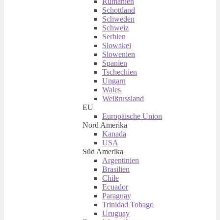
Rumänien
Schottland
Schweden
Schweiz
Serbien
Slowakei
Slowenien
Spanien
Tschechien
Ungarn
Wales
Weißrussland
EU
Europäische Union
Nord Amerika
Kanada
USA
Süd Amerika
Argentinien
Brasilien
Chile
Ecuador
Paraguay
Trinidad Tobago
Uruguay