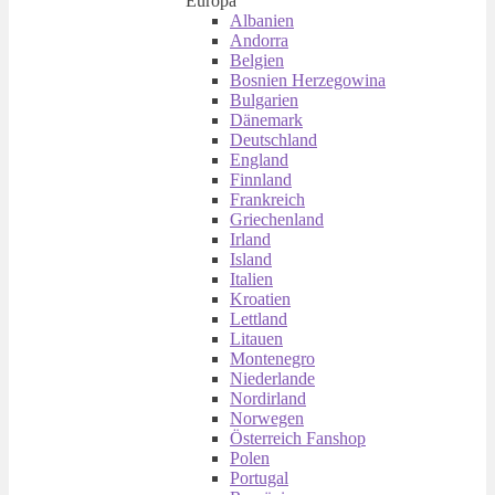
Europa
Albanien
Andorra
Belgien
Bosnien Herzegowina
Bulgarien
Dänemark
Deutschland
England
Finnland
Frankreich
Griechenland
Irland
Island
Italien
Kroatien
Lettland
Litauen
Montenegro
Niederlande
Nordirland
Norwegen
Österreich Fanshop
Polen
Portugal