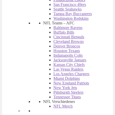
San Francisco 49ers
Seattle Seahawks
Tampa Bay Buccaneers
Washington Redskins
NFL Teams – AFC
Baltimore Ravens
Buffalo Bills
Cincinnati Bengals
Cleveland Browns
Denver Broncos
Houston Texans
Indianapolis Colts
Jacksonville Jaguars
Kansas City Chiefs
Las Vegas Raiders
Los Angeles Chargers
Miami Dolphins
New England Patriots
New York Jets
Pittsburgh Steelers
Tennessee Titans
NFL Verschiedenes
NFL Merch