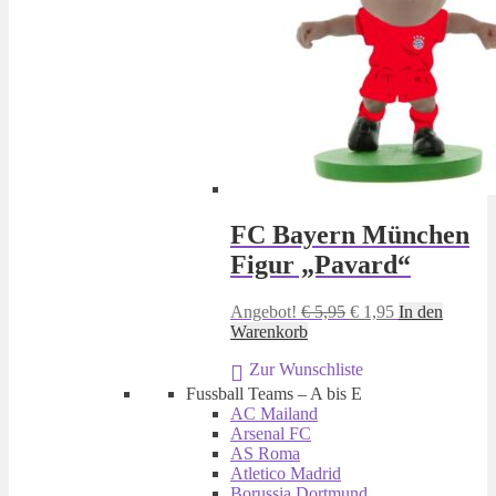
FC Bayern München
Figur „Pavard“
Ursprünglicher
Aktueller
Angebot!
€
5,95
€
1,95
In den
Preis
Preis
Warenkorb
war:
ist:
Zur Wunschliste
€ 5,95
€ 1,95.
Fussball Teams – A bis E
AC Mailand
Arsenal FC
AS Roma
Atletico Madrid
Borussia Dortmund