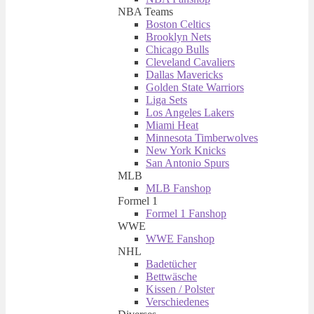
NBA Teams
Boston Celtics
Brooklyn Nets
Chicago Bulls
Cleveland Cavaliers
Dallas Mavericks
Golden State Warriors
Liga Sets
Los Angeles Lakers
Miami Heat
Minnesota Timberwolves
New York Knicks
San Antonio Spurs
MLB
MLB Fanshop
Formel 1
Formel 1 Fanshop
WWE
WWE Fanshop
NHL
Badetücher
Bettwäsche
Kissen / Polster
Verschiedenes