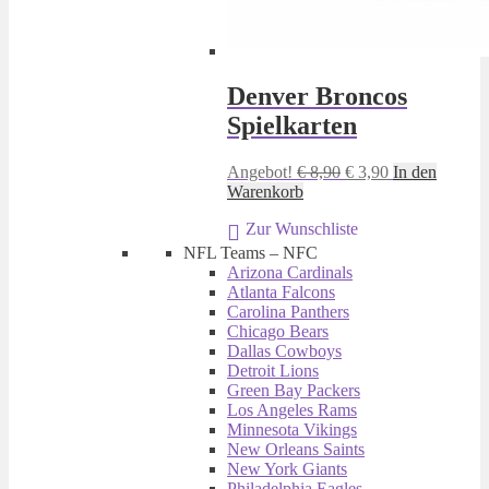
Denver Broncos
Spielkarten
Ursprünglicher
Aktueller
Angebot!
€
8,90
€
3,90
In den
Preis
Preis
Warenkorb
war:
ist:
Zur Wunschliste
€ 8,90
€ 3,90.
NFL Teams – NFC
Arizona Cardinals
Atlanta Falcons
Carolina Panthers
Chicago Bears
Dallas Cowboys
Detroit Lions
Green Bay Packers
Los Angeles Rams
Minnesota Vikings
New Orleans Saints
New York Giants
Philadelphia Eagles