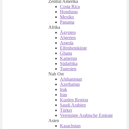
Zentral Amerika
Costa Rica
Honduras
Mexiko
Panama
Afrika
Ägypten
Algerien
Angola
Elfenbeinküste
Ghana
Kamerun
Südafrika
Tunesien
Nah Ost
Afghanistan
Azerbaijan
Irak
Iran
Kurden Region
Saudi Arabien
Türkei
Vereinigte Arabische Emirate
Asien
Kasachstan