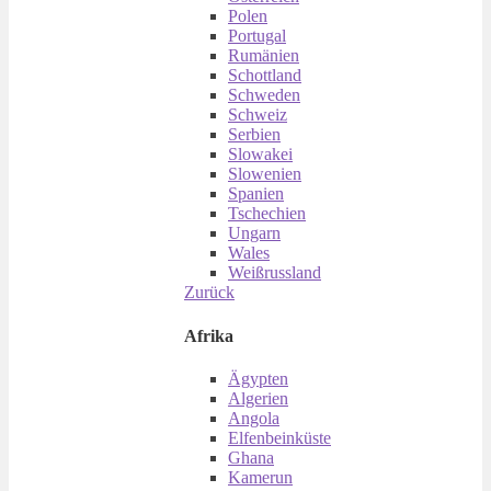
Polen
Portugal
Rumänien
Schottland
Schweden
Schweiz
Serbien
Slowakei
Slowenien
Spanien
Tschechien
Ungarn
Wales
Weißrussland
Zurück
Afrika
Ägypten
Algerien
Angola
Elfenbeinküste
Ghana
Kamerun