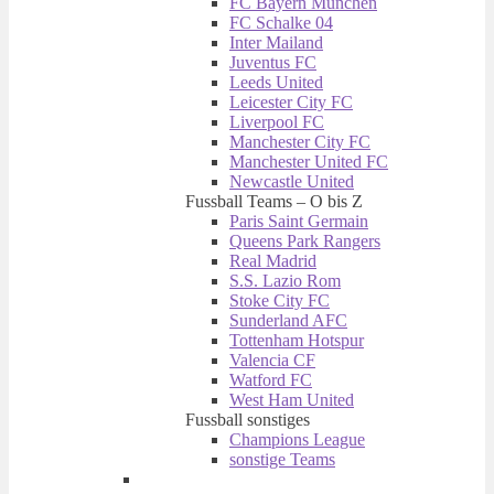
FC Bayern München
FC Schalke 04
Inter Mailand
Juventus FC
Leeds United
Leicester City FC
Liverpool FC
Manchester City FC
Manchester United FC
Newcastle United
Fussball Teams – O bis Z
Paris Saint Germain
Queens Park Rangers
Real Madrid
S.S. Lazio Rom
Stoke City FC
Sunderland AFC
Tottenham Hotspur
Valencia CF
Watford FC
West Ham United
Fussball sonstiges
Champions League
sonstige Teams