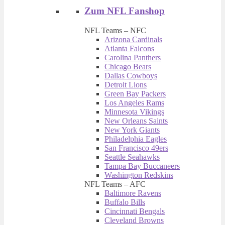
Zum NFL Fanshop
NFL Teams – NFC
Arizona Cardinals
Atlanta Falcons
Carolina Panthers
Chicago Bears
Dallas Cowboys
Detroit Lions
Green Bay Packers
Los Angeles Rams
Minnesota Vikings
New Orleans Saints
New York Giants
Philadelphia Eagles
San Francisco 49ers
Seattle Seahawks
Tampa Bay Buccaneers
Washington Redskins
NFL Teams – AFC
Baltimore Ravens
Buffalo Bills
Cincinnati Bengals
Cleveland Browns