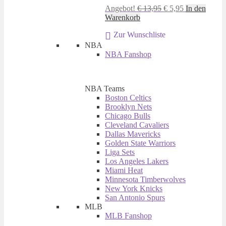
Ursprünglicher
Aktueller
Angebot!
€
13,95
€
5,95
In den
Preis
Preis
Warenkorb
war:
ist:
Zur Wunschliste
€ 13,95
€ 5,95.
NBA
NBA Fanshop
NBA Teams
Boston Celtics
Brooklyn Nets
Chicago Bulls
Cleveland Cavaliers
Dallas Mavericks
Golden State Warriors
Liga Sets
Los Angeles Lakers
Miami Heat
Minnesota Timberwolves
New York Knicks
San Antonio Spurs
MLB
MLB Fanshop