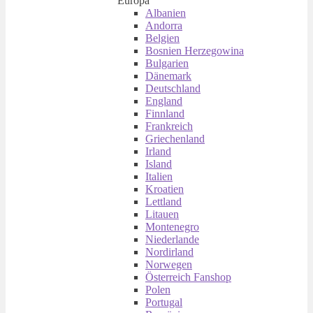
Europa
Albanien
Andorra
Belgien
Bosnien Herzegowina
Bulgarien
Dänemark
Deutschland
England
Finnland
Frankreich
Griechenland
Irland
Island
Italien
Kroatien
Lettland
Litauen
Montenegro
Niederlande
Nordirland
Norwegen
Österreich Fanshop
Polen
Portugal