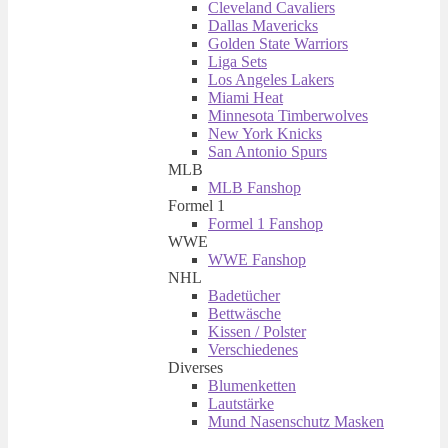
Cleveland Cavaliers
Dallas Mavericks
Golden State Warriors
Liga Sets
Los Angeles Lakers
Miami Heat
Minnesota Timberwolves
New York Knicks
San Antonio Spurs
MLB
MLB Fanshop
Formel 1
Formel 1 Fanshop
WWE
WWE Fanshop
NHL
Badetücher
Bettwäsche
Kissen / Polster
Verschiedenes
Diverses
Blumenketten
Lautstärke
Mund Nasenschutz Masken