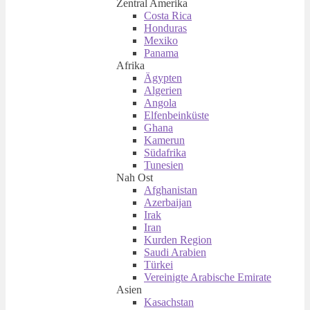
Zentral Amerika
Costa Rica
Honduras
Mexiko
Panama
Afrika
Ägypten
Algerien
Angola
Elfenbeinküste
Ghana
Kamerun
Südafrika
Tunesien
Nah Ost
Afghanistan
Azerbaijan
Irak
Iran
Kurden Region
Saudi Arabien
Türkei
Vereinigte Arabische Emirate
Asien
Kasachstan