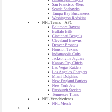
San Francisco 49ers
Seattle Seahawks
Tampa Bay Buccaneers
Washington Redskins
NFL Teams – AFC
Baltimore Ravens
Buffalo Bills
Cincinnati Bengals
Cleveland Browns
Denver Broncos
Houston Texans
Indianapolis Colts
Jacksonville Jaguars
Kansas City Chiefs
Las Vegas Raiders
Los Angeles Chargers
Miami Dolphins
New England Patriots
New York Jets
Pittsburgh Steelers
Tennessee Titans
NFL Verschiedenes
NFL Merch