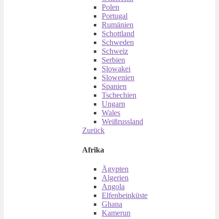
Polen
Portugal
Rumänien
Schottland
Schweden
Schweiz
Serbien
Slowakei
Slowenien
Spanien
Tschechien
Ungarn
Wales
Weißrussland
Zurück
Afrika
Ägypten
Algerien
Angola
Elfenbeinküste
Ghana
Kamerun