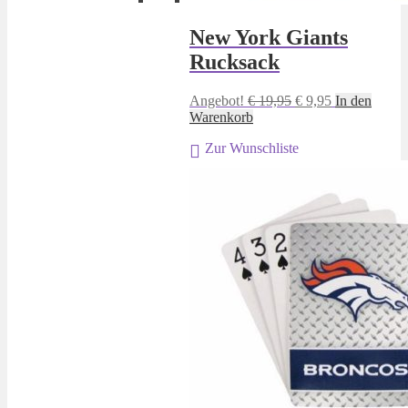
New York Giants
Rucksack
Ursprünglicher
Aktueller
Angebot!
€
19,95
€
9,95
In den
Preis
Preis
Warenkorb
war:
ist:
Zur Wunschliste
€ 19,95
€ 9,95.