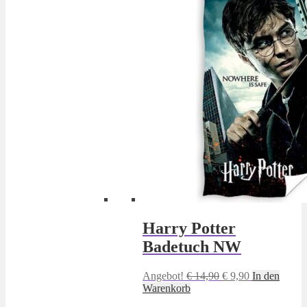
Harry Potter
Badetuch NW
Ursprünglicher
Aktueller
Angebot!
€
14,90
€
9,90
In den
Preis
Preis
Warenkorb
war:
ist: