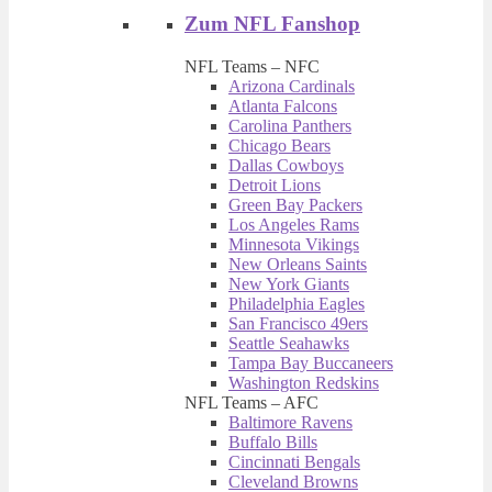
Zum NFL Fanshop
NFL Teams – NFC
Arizona Cardinals
Atlanta Falcons
Carolina Panthers
Chicago Bears
Dallas Cowboys
Detroit Lions
Green Bay Packers
Los Angeles Rams
Minnesota Vikings
New Orleans Saints
New York Giants
Philadelphia Eagles
San Francisco 49ers
Seattle Seahawks
Tampa Bay Buccaneers
Washington Redskins
NFL Teams – AFC
Baltimore Ravens
Buffalo Bills
Cincinnati Bengals
Cleveland Browns