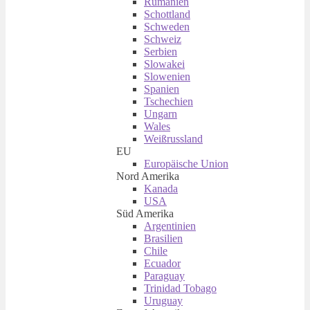
Rumänien
Schottland
Schweden
Schweiz
Serbien
Slowakei
Slowenien
Spanien
Tschechien
Ungarn
Wales
Weißrussland
EU
Europäische Union
Nord Amerika
Kanada
USA
Süd Amerika
Argentinien
Brasilien
Chile
Ecuador
Paraguay
Trinidad Tobago
Uruguay