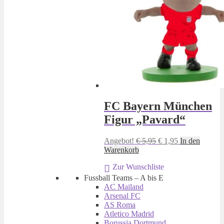
FC Bayern München
Figur „Pavard“
Ursprünglicher
Aktueller
Angebot!
€
5,95
€
1,95
In den
Preis
Preis
Warenkorb
war:
ist:
Zur Wunschliste
€ 5,95
€ 1,95.
Fussball Teams – A bis E
AC Mailand
Arsenal FC
AS Roma
Atletico Madrid
Borussia Dortmund