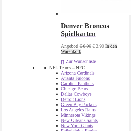
Denver Broncos
Spielkarten
Ursprünglicher
Aktueller
Angebot!
€
8,90
€
3,90
In den
Preis
Preis
Warenkorb
war:
ist:
Zur Wunschliste
€ 8,90
€ 3,90.
NFL Teams – NFC
Arizona Cardinals
Atlanta Falcons
Carolina Panthers
Chicago Bears
Dallas Cowboys
Detroit Lions
Green Bay Packers
Los Angeles Rams
Minnesota Vikings
New Orleans Saints
New York Giants
Philadelphia Eagles