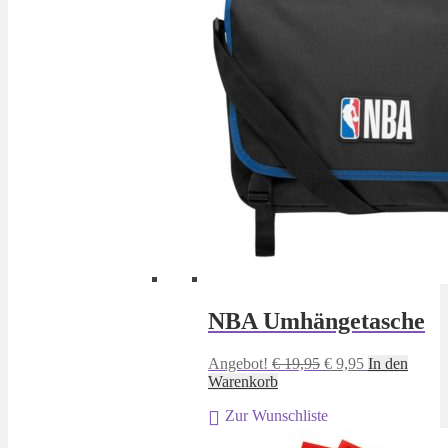
NBA Umhängetasche
Ursprünglicher
Aktueller
Angebot!
€
19,95
€
9,95
In den
Preis
Preis
Warenkorb
war:
ist:
Zur Wunschliste
€ 19,95
€ 9,95.