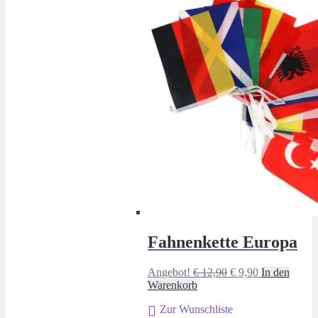
Fahnenkette Europa
Ursprünglicher
Aktueller
Angebot!
€
12,90
€
9,90
In den
Preis
Preis
Warenkorb
war:
ist:
Zur Wunschliste
€ 12,90
€ 9,90.