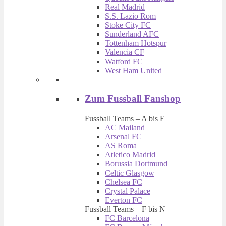
Real Madrid
S.S. Lazio Rom
Stoke City FC
Sunderland AFC
Tottenham Hotspur
Valencia CF
Watford FC
West Ham United
Zum Fussball Fanshop
Fussball Teams – A bis E
AC Mailand
Arsenal FC
AS Roma
Atletico Madrid
Borussia Dortmund
Celtic Glasgow
Chelsea FC
Crystal Palace
Everton FC
Fussball Teams – F bis N
FC Barcelona