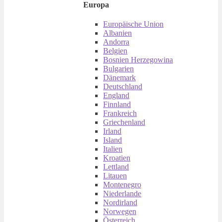
Europa
Europäische Union
Albanien
Andorra
Belgien
Bosnien Herzegowina
Bulgarien
Dänemark
Deutschland
England
Finnland
Frankreich
Griechenland
Irland
Island
Italien
Kroatien
Lettland
Litauen
Montenegro
Niederlande
Nordirland
Norwegen
Österreich