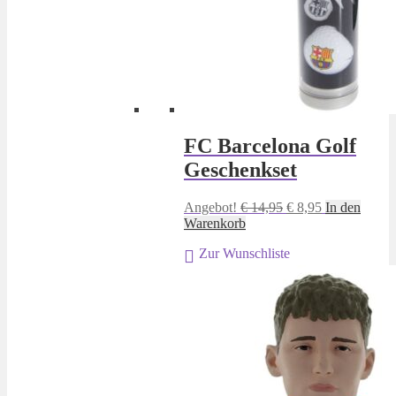
FC Barcelona Golf
Geschenkset
Ursprünglicher
Aktueller
Angebot!
€
14,95
€
8,95
In den
Preis
Preis
Warenkorb
war:
ist:
Zur Wunschliste
€ 14,95
€ 8,95.