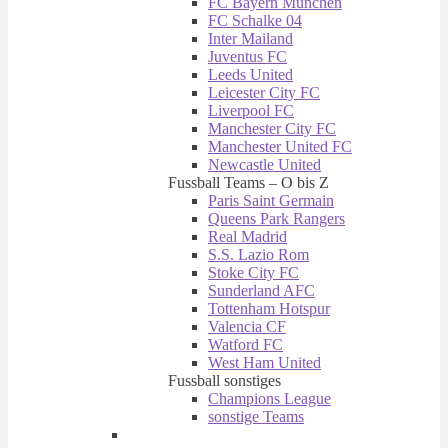
FC Bayern München
FC Schalke 04
Inter Mailand
Juventus FC
Leeds United
Leicester City FC
Liverpool FC
Manchester City FC
Manchester United FC
Newcastle United
Fussball Teams – O bis Z
Paris Saint Germain
Queens Park Rangers
Real Madrid
S.S. Lazio Rom
Stoke City FC
Sunderland AFC
Tottenham Hotspur
Valencia CF
Watford FC
West Ham United
Fussball sonstiges
Champions League
sonstige Teams