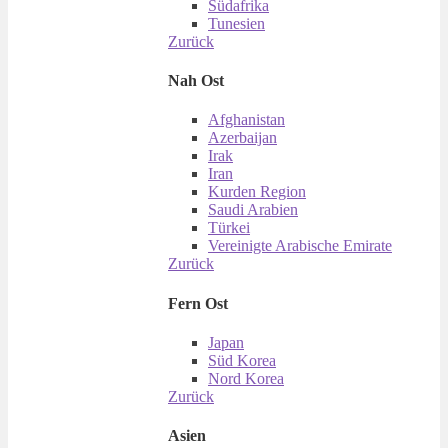
Südafrika
Tunesien
Zurück
Nah Ost
Afghanistan
Azerbaijan
Irak
Iran
Kurden Region
Saudi Arabien
Türkei
Vereinigte Arabische Emirate
Zurück
Fern Ost
Japan
Süd Korea
Nord Korea
Zurück
Asien