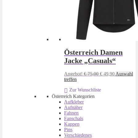
Österreich Damen
Jacke „Casuals“
Ursprünglicher
Aktueller
Angebot!
€
75,00
€
49,90
Auswahl
Dieses
Preis
Preis
treffen
Produkt
war:
ist:
Zur Wunschliste
weist
€ 75,00
€ 49,90.
mehrere
Österreich Kategorien
Varianten
Aufkleber
auf.
Aufnäher
Die
Fahnen
Optionen
Fanschals
können
Kappen
auf
Pins
der
Verschiedenes