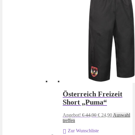
Österreich Freizeit
Short „Puma“
Ursprünglicher
Aktueller
Angebot!
€
44,90
€
24,90
Auswahl
Dieses
Preis
Preis
treffen
Produkt
war:
ist:
Zur Wunschliste
weist
€ 44,90
€ 24,90.