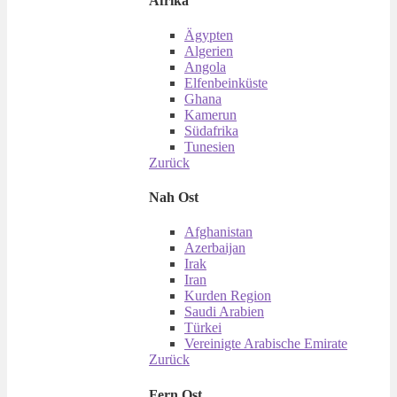
Afrika
Ägypten
Algerien
Angola
Elfenbeinküste
Ghana
Kamerun
Südafrika
Tunesien
Zurück
Nah Ost
Afghanistan
Azerbaijan
Irak
Iran
Kurden Region
Saudi Arabien
Türkei
Vereinigte Arabische Emirate
Zurück
Fern Ost