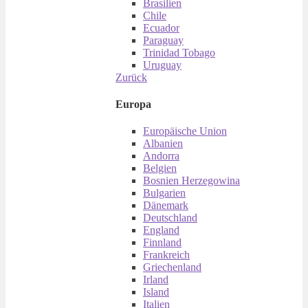
Brasilien
Chile
Ecuador
Paraguay
Trinidad Tobago
Uruguay
Zurück
Europa
Europäische Union
Albanien
Andorra
Belgien
Bosnien Herzegowina
Bulgarien
Dänemark
Deutschland
England
Finnland
Frankreich
Griechenland
Irland
Island
Italien