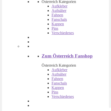
mehrere
Österreich Kategorien
Varianten
Aufkleber
auf.
Aufnäher
Die
Fahnen
Optionen
Fanschals
können
Kappen
auf
Pins
der
Verschiedenes
Produktseite
gewählt
werden
Zum Österreich Fanshop
Österreich Kategorien
Aufkleber
Aufnäher
Fahnen
Fanschals
Kappen
Pins
Verschiedenes