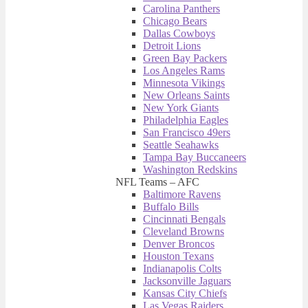
Carolina Panthers
Chicago Bears
Dallas Cowboys
Detroit Lions
Green Bay Packers
Los Angeles Rams
Minnesota Vikings
New Orleans Saints
New York Giants
Philadelphia Eagles
San Francisco 49ers
Seattle Seahawks
Tampa Bay Buccaneers
Washington Redskins
NFL Teams – AFC
Baltimore Ravens
Buffalo Bills
Cincinnati Bengals
Cleveland Browns
Denver Broncos
Houston Texans
Indianapolis Colts
Jacksonville Jaguars
Kansas City Chiefs
Las Vegas Raiders