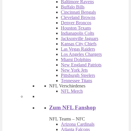
Baltimore Ravens
Buffalo Bills
Cincinnati Bengals
Cleveland Browns
Denver Broncos
Houston Texans
Indianapolis Colts
Jacksonville Jaguars
Kansas City Chiefs
Las Vegas Raiders
Los Angeles Chargers
Miami Dolphins
New England Patriots
New York Jets
Pittsburgh Steelers
Tennessee Titans
NFL Verschiedenes
NFL Merch
Zum NFL Fanshop
NFL Teams – NFC
Arizona Cardinals
Atlanta Falcons