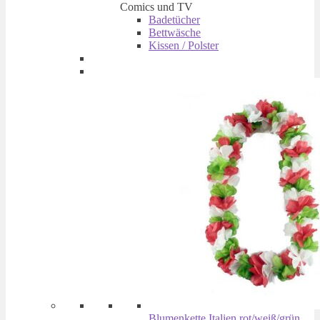
Comics und TV
Badetücher
Bettwäsche
Kissen / Polster
Blumenkette Italien rot/weiß/grün