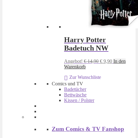
Harry Potter
Badetuch NW
Ursprünglicher
Aktueller
Angebot!
€
14,90
€
9,90
In den
Preis
Preis
Warenkorb
war:
ist:
Zur Wunschliste
€ 14,90
€ 9,90.
Comics und TV
Badetücher
Bettwäsche
Kissen / Polster
Zum Comics & TV Fanshop