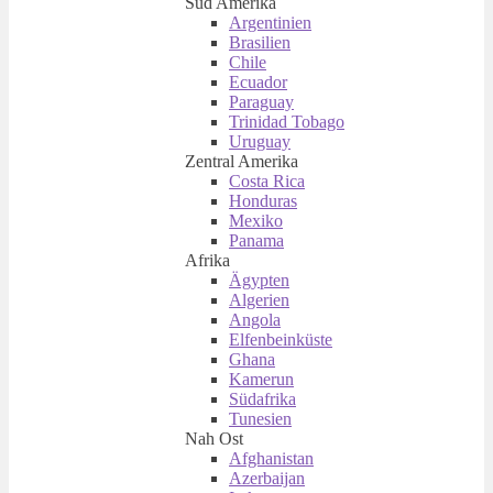
Süd Amerika
Argentinien
Brasilien
Chile
Ecuador
Paraguay
Trinidad Tobago
Uruguay
Zentral Amerika
Costa Rica
Honduras
Mexiko
Panama
Afrika
Ägypten
Algerien
Angola
Elfenbeinküste
Ghana
Kamerun
Südafrika
Tunesien
Nah Ost
Afghanistan
Azerbaijan