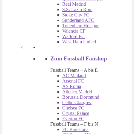
Real Madrid
S.S. Lazio Rom
Stoke City FC
Sunderland AFC
Tottenham Hotspur
Valencia CF
Watford FC
West Ham United
Zum Fussball Fanshop
Fussball Teams – A bis E
AC Mailand
Arsenal FC
AS Roma
Atletico Madrid
Borussia Dortmund
Celtic Glasgow
Chelsea FC
Crystal Palace
Everton FC
Fussball Teams – F bis N
FC Barcelona