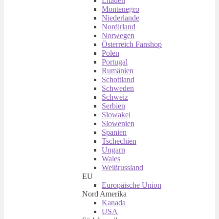
Litauen
Montenegro
Niederlande
Nordirland
Norwegen
Österreich Fanshop
Polen
Portugal
Rumänien
Schottland
Schweden
Schweiz
Serbien
Slowakei
Slowenien
Spanien
Tschechien
Ungarn
Wales
Weißrussland
EU
Europäische Union
Nord Amerika
Kanada
USA