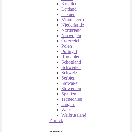
Kroatien
Lettland
Litauen
Montenegro
Niederlande
Nordirland
Norwegen
Österreich
Polen
Portugal
Rumänien
Schottland
Schweden
Schweiz
Serbien
Slowakei
Slowenien
Spanien
Tschechien
Ungarn
Wales
Weißrussland
Zurück