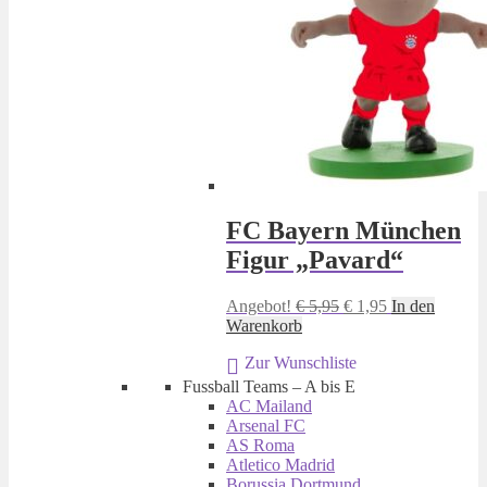
FC Bayern München
Figur „Pavard“
Ursprünglicher
Aktueller
Angebot!
€
5,95
€
1,95
In den
Preis
Preis
Warenkorb
war:
ist:
Zur Wunschliste
€ 5,95
€ 1,95.
Fussball Teams – A bis E
AC Mailand
Arsenal FC
AS Roma
Atletico Madrid
Borussia Dortmund