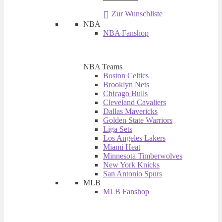
war:
ist:
Zur Wunschliste
€ 12,90
€ 9,90.
NBA
NBA Fanshop
NBA Teams
Boston Celtics
Brooklyn Nets
Chicago Bulls
Cleveland Cavaliers
Dallas Mavericks
Golden State Warriors
Liga Sets
Los Angeles Lakers
Miami Heat
Minnesota Timberwolves
New York Knicks
San Antonio Spurs
MLB
MLB Fanshop