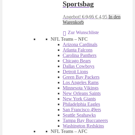
Sportsbag
Ursprünglicher
Aktueller
Angebot!
€
9,95
€
4,95
In den
Preis
Preis
Warenkorb
war:
ist:
Zur Wunschliste
€ 9,95
€ 4,95.
NFL Teams – NFC
Arizona Cardinals
Atlanta Falcons
Carolina Panthers
Chicago Bears
Dallas Cowboys
Detroit Lions
Green Bay Packers
Los Angeles Rams
Minnesota Vikings
New Orleans Saints
New York Giants
Philadelphia Eagles
San Francisco 49ers
Seattle Seahawks
Tampa Bay Buccaneers
Washington Redskins
NFL Teams – AFC