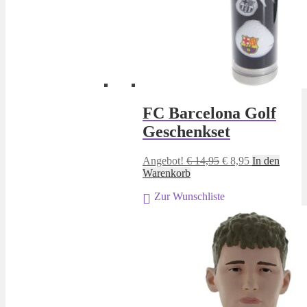
FC Barcelona Golf
Geschenkset
Ursprünglicher
Aktueller
Angebot!
€
14,95
€
8,95
In den
Preis
Preis
Warenkorb
war:
ist:
Zur Wunschliste
€ 14,95
€ 8,95.