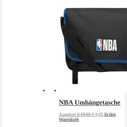
NBA Umhängetasche
Ursprünglicher
Aktueller
Angebot!
€
19,95
€
9,95
In den
Preis
Preis
Warenkorb
war:
ist: