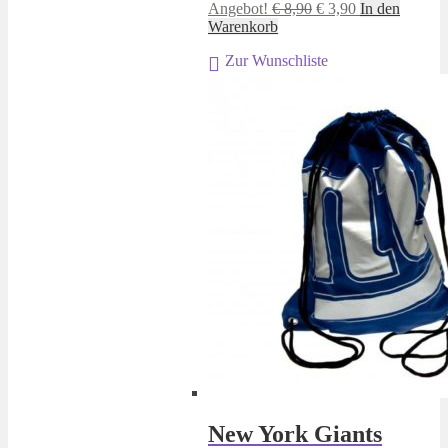
Ursprünglicher
Aktueller
Angebot!
€
8,90
€
3,90
In den
Preis
Preis
Warenkorb
war:
ist:
Zur Wunschliste
€ 8,90
€ 3,90.
New York Giants