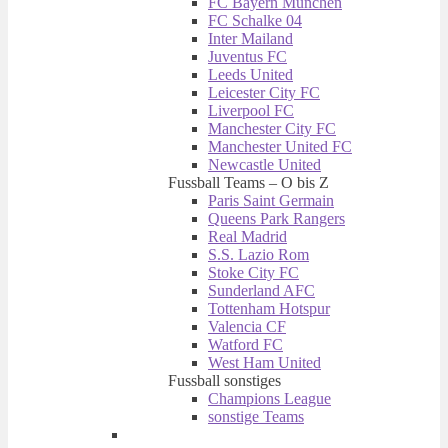
FC Bayern München
FC Schalke 04
Inter Mailand
Juventus FC
Leeds United
Leicester City FC
Liverpool FC
Manchester City FC
Manchester United FC
Newcastle United
Fussball Teams – O bis Z
Paris Saint Germain
Queens Park Rangers
Real Madrid
S.S. Lazio Rom
Stoke City FC
Sunderland AFC
Tottenham Hotspur
Valencia CF
Watford FC
West Ham United
Fussball sonstiges
Champions League
sonstige Teams