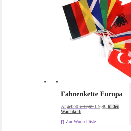
Fahnenkette Europa
Ursprünglicher
Aktueller
Angebot!
€
12,90
€
9,90
In den
Preis
Preis
Warenkorb
war:
ist:
Zur Wunschliste
€ 12,90
€ 9,90.