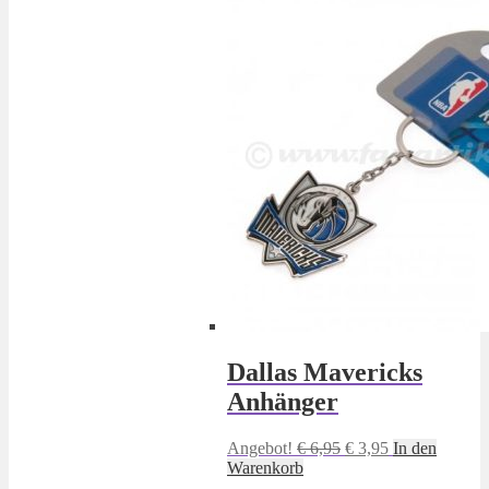
Dallas Mavericks
Anhänger
Ursprünglicher
Aktueller
Angebot!
€
6,95
€
3,95
In den
Preis
Preis
Warenkorb
war:
ist: