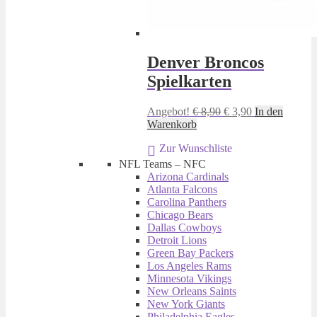
Denver Broncos
Spielkarten
Ursprünglicher
Aktueller
Angebot!
€
8,90
€
3,90
In den
Preis
Preis
Warenkorb
war:
ist:
Zur Wunschliste
€ 8,90
€ 3,90.
NFL Teams – NFC
Arizona Cardinals
Atlanta Falcons
Carolina Panthers
Chicago Bears
Dallas Cowboys
Detroit Lions
Green Bay Packers
Los Angeles Rams
Minnesota Vikings
New Orleans Saints
New York Giants
Philadelphia Eagles