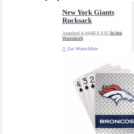
New York Giants
Rucksack
Ursprünglicher
Aktueller
Angebot!
€
19,95
€
9,95
In den
Preis
Preis
Warenkorb
war:
ist:
Zur Wunschliste
€ 19,95
€ 9,95.