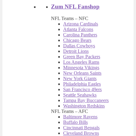
Zum NFL Fanshop
NFL Teams – NFC
Arizona Cardinals
Atlanta Falcons
Carolina Panthers
Chicago Bears
Dallas Cowboys
Detroit Lions
Green Bay Packers
Los Angeles Rams
Minnesota Vikings
New Orleans Saints
New York Giants
Philadelphia Eagles
San Francisco 49ers
Seattle Seahawks
Tampa Bay Buccaneers
Washington Redskins
NFL Teams – AFC
Baltimore Ravens
Buffalo Bills
Cincinnati Bengals
Cleveland Browns