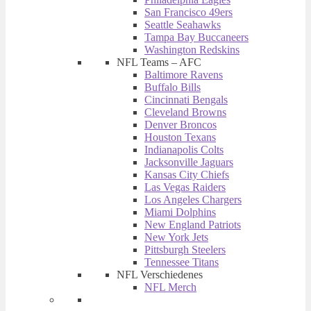
San Francisco 49ers
Seattle Seahawks
Tampa Bay Buccaneers
Washington Redskins
NFL Teams – AFC
Baltimore Ravens
Buffalo Bills
Cincinnati Bengals
Cleveland Browns
Denver Broncos
Houston Texans
Indianapolis Colts
Jacksonville Jaguars
Kansas City Chiefs
Las Vegas Raiders
Los Angeles Chargers
Miami Dolphins
New England Patriots
New York Jets
Pittsburgh Steelers
Tennessee Titans
NFL Verschiedenes
NFL Merch