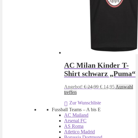
AC Milan Kinder T-
Shirt schwarz „Puma“
Ursprünglicher
Aktueller
Angebot!
€
24,99
€
14,95
Auswahl
Dieses
Preis
Preis
treffen
Produkt
war:
ist:
Zur Wunschliste
weist
€ 24,99
€ 14,95.
mehrere
Fussball Teams – A bis E
Varianten
AC Mailand
auf.
Arsenal FC
Die
AS Roma
Optionen
Atletico Madrid
können
Borussia Dortmund