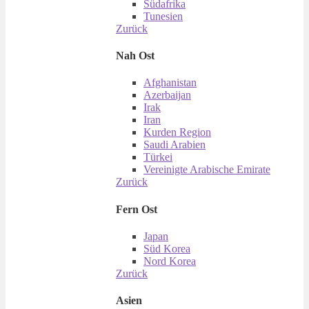
Südafrika
Tunesien
Zurück
Nah Ost
Afghanistan
Azerbaijan
Irak
Iran
Kurden Region
Saudi Arabien
Türkei
Vereinigte Arabische Emirate
Zurück
Fern Ost
Japan
Süd Korea
Nord Korea
Zurück
Asien