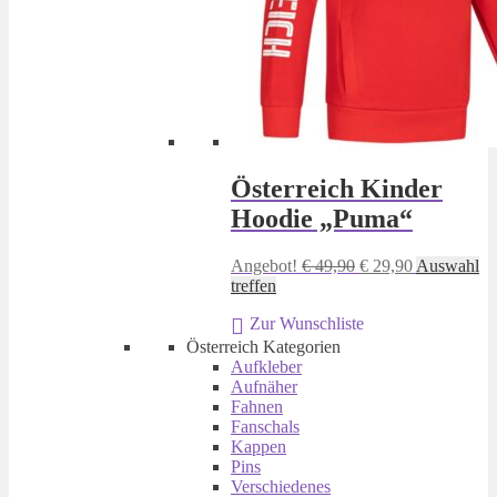
Österreich Kinder
Hoodie „Puma“
Ursprünglicher
Aktueller
Angebot!
€
49,90
€
29,90
Auswahl
Dieses
Preis
Preis
treffen
Produkt
war:
ist:
Zur Wunschliste
weist
€ 49,90
€ 29,90.
mehrere
Österreich Kategorien
Varianten
Aufkleber
auf.
Aufnäher
Die
Fahnen
Optionen
Fanschals
können
Kappen
auf
Pins
der
Verschiedenes