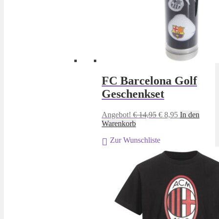
FC Barcelona Golf
Geschenkset
Ursprünglicher
Aktueller
Angebot!
€
14,95
€
8,95
In den
Preis
Preis
Warenkorb
war:
ist:
Zur Wunschliste
€ 14,95
€ 8,95.