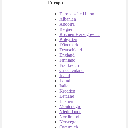
Europa
Europäische Union
Albanien
Andorra
Belgien
Bosnien Herzegowina
Bulgarien
Dänemark
Deutschland
England
Finnland
Frankreich
Griechenland
Irland
Island
Italien
Kroatien
Lettland
Litauen
Montenegro
Niederlande
Nordirland
Norwegen
Österreich