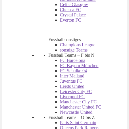
auf
Celtic Glasgow
der
Chelsea FC
Produktseite
Crystal Palace
gewählt
Everton FC
werden
Fussball sonstiges
Champions League
sonstige Teams
Fussball Teams – F bis N
FC Barcelona
FC Bayern München
FC Schalke 04
Inter Mailand
Juventus FC
Leeds United
Leicester City FC
Liverpool FC
Manchester City FC
Manchester United FC
Newcastle United
Fussball Teams – O bis Z
Paris Saint Germain
Queens Park Rangers