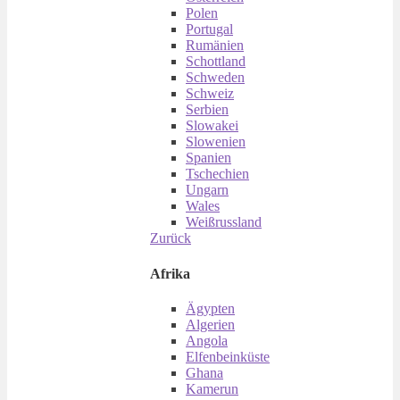
Polen
Portugal
Rumänien
Schottland
Schweden
Schweiz
Serbien
Slowakei
Slowenien
Spanien
Tschechien
Ungarn
Wales
Weißrussland
Zurück
Afrika
Ägypten
Algerien
Angola
Elfenbeinküste
Ghana
Kamerun