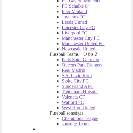
FC Bayern München
FC Schalke 04
Inter Mailand
Juventus FC
Leeds United
Leicester City FC
Liverpool FC
Manchester City FC
Manchester United FC
Newcastle United
Fussball Teams – O bis Z
Paris Saint Germain
Queens Park Rangers
Real Madrid
S.S. Lazio Rom
Stoke City FC
Sunderland AFC
Tottenham Hotspur
Valencia CF
Watford FC
West Ham United
Fussball sonstiges
Champions League
sonstige Teams