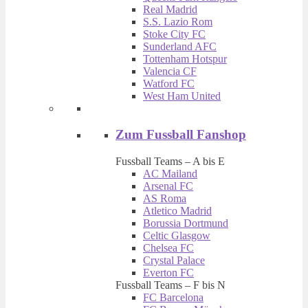
Real Madrid
S.S. Lazio Rom
Stoke City FC
Sunderland AFC
Tottenham Hotspur
Valencia CF
Watford FC
West Ham United
Zum Fussball Fanshop
Fussball Teams – A bis E
AC Mailand
Arsenal FC
AS Roma
Atletico Madrid
Borussia Dortmund
Celtic Glasgow
Chelsea FC
Crystal Palace
Everton FC
Fussball Teams – F bis N
FC Barcelona