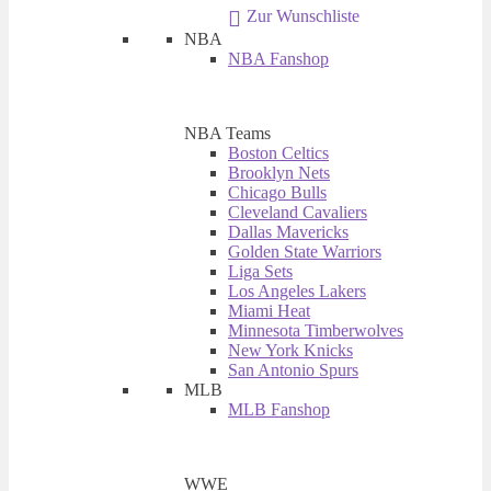
Zur Wunschliste
€ 6,95
€ 3,95.
NBA
NBA Fanshop
NBA Teams
Boston Celtics
Brooklyn Nets
Chicago Bulls
Cleveland Cavaliers
Dallas Mavericks
Golden State Warriors
Liga Sets
Los Angeles Lakers
Miami Heat
Minnesota Timberwolves
New York Knicks
San Antonio Spurs
MLB
MLB Fanshop
WWE