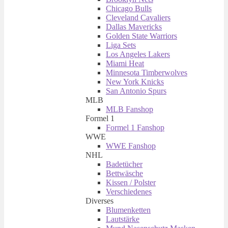
Chicago Bulls
Cleveland Cavaliers
Dallas Mavericks
Golden State Warriors
Liga Sets
Los Angeles Lakers
Miami Heat
Minnesota Timberwolves
New York Knicks
San Antonio Spurs
MLB
MLB Fanshop
Formel 1
Formel 1 Fanshop
WWE
WWE Fanshop
NHL
Badetücher
Bettwäsche
Kissen / Polster
Verschiedenes
Diverses
Blumenketten
Lautstärke