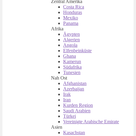
Zentral Amerika
Costa Rica
Honduras
Mexiko
Panama
Afrika
Ägypten
Algerien
Angola
Elfenbeinküste
Ghana
Kamerun
Südafrika
Tunesien
Nah Ost
Afghanistan
Azerbaijan
Irak
Iran
Kurden Region
Saudi Arabien
Türkei
Vereinigte Arabische Emirate
Asien
Kasachstan