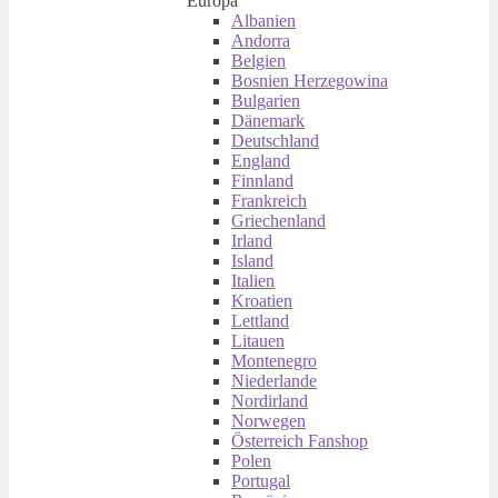
Europa
Albanien
Andorra
Belgien
Bosnien Herzegowina
Bulgarien
Dänemark
Deutschland
England
Finnland
Frankreich
Griechenland
Irland
Island
Italien
Kroatien
Lettland
Litauen
Montenegro
Niederlande
Nordirland
Norwegen
Österreich Fanshop
Polen
Portugal