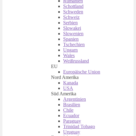
Rumänien
Schottland
Schweden
Schweiz
Serbien
Slowakei
Slowenien
Spanien
Tschechien
Ungarn
Wales
Weißrussland
EU
Europäische Union
Nord Amerika
Kanada
USA
Süd Amerika
Argentinien
Brasilien
Chile
Ecuador
Paraguay
Trinidad Tobago
Uruguay