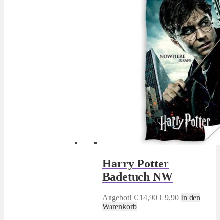
Harry Potter
Badetuch NW
Ursprünglicher
Aktueller
Angebot!
€
14,90
€
9,90
In den
Preis
Preis
Warenkorb
war:
ist: