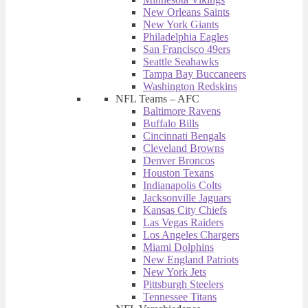
New Orleans Saints
New York Giants
Philadelphia Eagles
San Francisco 49ers
Seattle Seahawks
Tampa Bay Buccaneers
Washington Redskins
NFL Teams – AFC
Baltimore Ravens
Buffalo Bills
Cincinnati Bengals
Cleveland Browns
Denver Broncos
Houston Texans
Indianapolis Colts
Jacksonville Jaguars
Kansas City Chiefs
Las Vegas Raiders
Los Angeles Chargers
Miami Dolphins
New England Patriots
New York Jets
Pittsburgh Steelers
Tennessee Titans