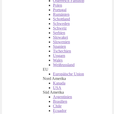
Österreich Fanshop
Polen
Portugal
Rumänien
Schottland
Schweden
Schweiz
Serbien
Slowakei
Slowenien
Spanien
Tschechien
Ungarn
Wales
Weißrussland
EU
Europäische Union
Nord Amerika
Kanada
USA
Süd Amerika
Argentinien
Brasilien
Chile
Ecuador