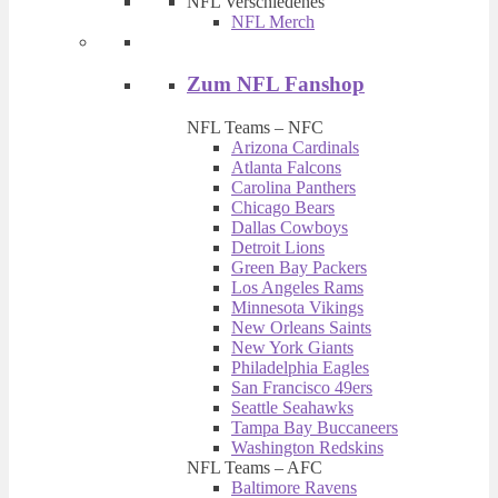
NFL Verschiedenes
NFL Merch
Zum NFL Fanshop
NFL Teams – NFC
Arizona Cardinals
Atlanta Falcons
Carolina Panthers
Chicago Bears
Dallas Cowboys
Detroit Lions
Green Bay Packers
Los Angeles Rams
Minnesota Vikings
New Orleans Saints
New York Giants
Philadelphia Eagles
San Francisco 49ers
Seattle Seahawks
Tampa Bay Buccaneers
Washington Redskins
NFL Teams – AFC
Baltimore Ravens