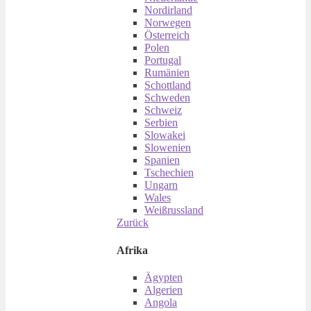
Nordirland
Norwegen
Österreich
Polen
Portugal
Rumänien
Schottland
Schweden
Schweiz
Serbien
Slowakei
Slowenien
Spanien
Tschechien
Ungarn
Wales
Weißrussland
Zurück
Afrika
Ägypten
Algerien
Angola