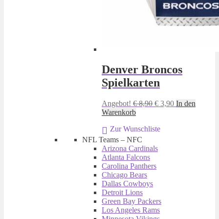
Denver Broncos
Spielkarten
Ursprünglicher
Aktueller
Angebot!
€
8,90
€
3,90
In den
Preis
Preis
Warenkorb
war:
ist:
Zur Wunschliste
€ 8,90
€ 3,90.
NFL Teams – NFC
Arizona Cardinals
Atlanta Falcons
Carolina Panthers
Chicago Bears
Dallas Cowboys
Detroit Lions
Green Bay Packers
Los Angeles Rams
Minnesota Vikings