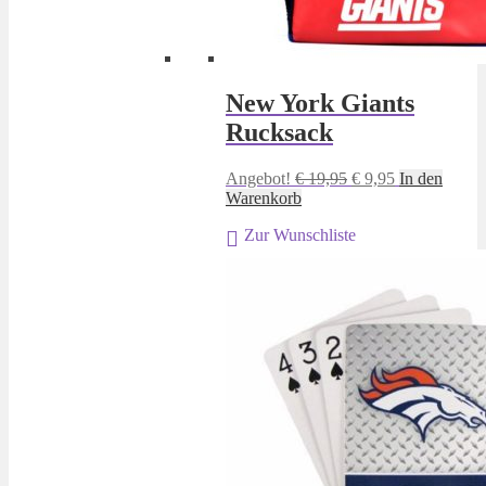
New York Giants
Rucksack
Ursprünglicher
Aktueller
Angebot!
€
19,95
€
9,95
In den
Preis
Preis
Warenkorb
war:
ist:
Zur Wunschliste
€ 19,95
€ 9,95.