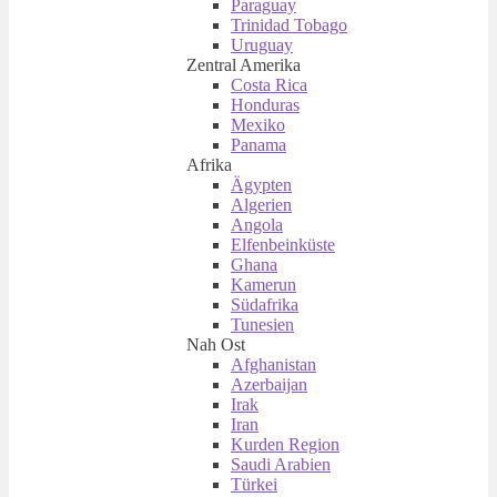
Paraguay
Trinidad Tobago
Uruguay
Zentral Amerika
Costa Rica
Honduras
Mexiko
Panama
Afrika
Ägypten
Algerien
Angola
Elfenbeinküste
Ghana
Kamerun
Südafrika
Tunesien
Nah Ost
Afghanistan
Azerbaijan
Irak
Iran
Kurden Region
Saudi Arabien
Türkei