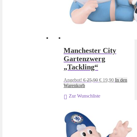
Manchester City
Gartenzwerg
„Tackling“
Ursprünglicher
Aktueller
Angebot!
€
25,90
€
19,90
In den
Preis
Preis
Warenkorb
war:
ist:
Zur Wunschliste
€ 25,90
€ 19,90.