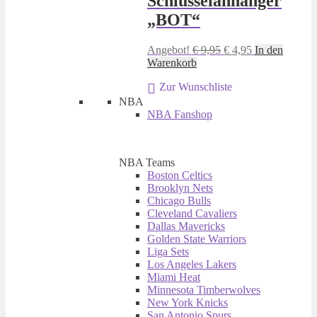
Schlüsselanhänger
„BOT“
Ursprünglicher
Aktueller
Angebot!
€
9,95
€
4,95
In den
Preis
Preis
Warenkorb
war:
ist:
Zur Wunschliste
€ 9,95
€ 4,95.
NBA
NBA Fanshop
NBA Teams
Boston Celtics
Brooklyn Nets
Chicago Bulls
Cleveland Cavaliers
Dallas Mavericks
Golden State Warriors
Liga Sets
Los Angeles Lakers
Miami Heat
Minnesota Timberwolves
New York Knicks
San Antonio Spurs