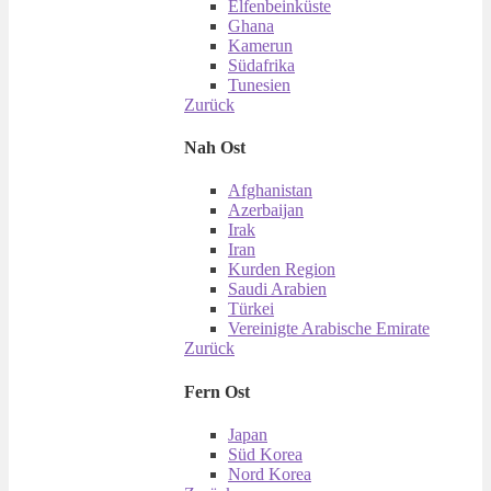
Elfenbeinküste
Ghana
Kamerun
Südafrika
Tunesien
Zurück
Nah Ost
Afghanistan
Azerbaijan
Irak
Iran
Kurden Region
Saudi Arabien
Türkei
Vereinigte Arabische Emirate
Zurück
Fern Ost
Japan
Süd Korea
Nord Korea