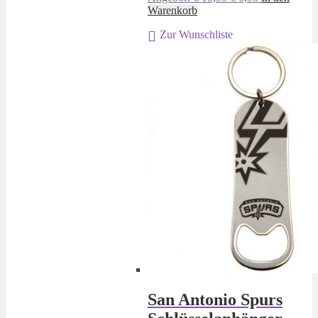
Preis
Preis
Warenkorb
war:
ist:
Zur Wunschliste
€ 15,95
€ 6,95.
San Antonio Spurs