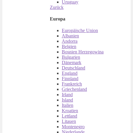
Uruguay
Zurück
Europa
Europäische Union
Albanien
Andorra
Belgien
Bosnien Herzegowina
Bulgarien
Dänemark
Deutschland
England
Finnland
Frankreich
Griechenland
Irland
Island
Italien
Kroatien
Lettland
Litauen
Montenegro
Niederlande