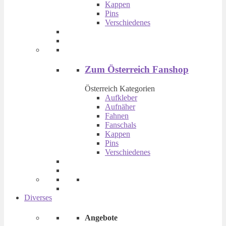
können
Kappen
auf
Pins
der
Verschiedenes
Produktseite
gewählt
werden
Zum Österreich Fanshop
Österreich Kategorien
Aufkleber
Aufnäher
Fahnen
Fanschals
Kappen
Pins
Verschiedenes
Diverses
Angebote