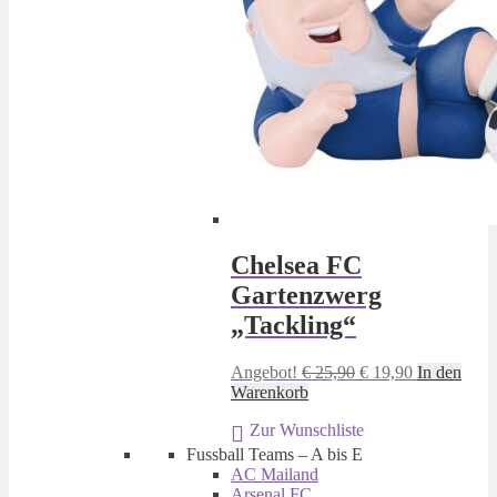
Chelsea FC
Gartenzwerg
„Tackling“
Ursprünglicher
Aktueller
Angebot!
€
25,90
€
19,90
In den
Preis
Preis
Warenkorb
war:
ist:
Zur Wunschliste
€ 25,90
€ 19,90.
Fussball Teams – A bis E
AC Mailand
Arsenal FC