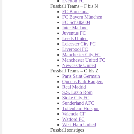
Everton FC
Fussball Teams – F bis N
FC Barcelona
FC Bayern München
FC Schalke 04
Inter Mailand
Juventus FC
Leeds United
Leicester City FC
Liverpool FC
Manchester City FC
Manchester United FC
Newcastle United
Fussball Teams – O bis Z
Paris Saint Germain
Queens Park Rangers
Real Madrid
S.S. Lazio Rom
Stoke City FC
Sunderland AFC
Tottenham Hotspur
Valencia CF
Watford FC
West Ham United
Fussball sonstiges