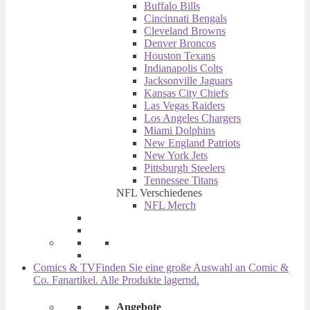
Buffalo Bills
Cincinnati Bengals
Cleveland Browns
Denver Broncos
Houston Texans
Indianapolis Colts
Jacksonville Jaguars
Kansas City Chiefs
Las Vegas Raiders
Los Angeles Chargers
Miami Dolphins
New England Patriots
New York Jets
Pittsburgh Steelers
Tennessee Titans
NFL Verschiedenes
NFL Merch
Comics & TV
Finden Sie eine große Auswahl an Comic &
Co. Fanartikel. Alle Produkte lagernd.
Angebote