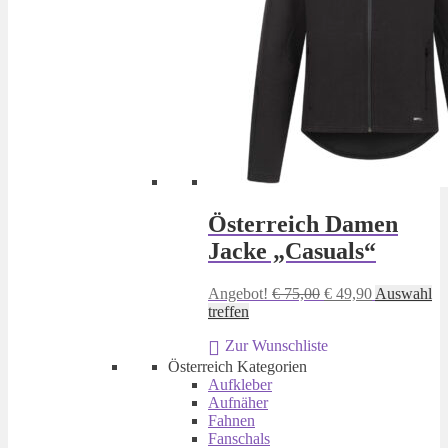
Österreich Damen
Jacke „Casuals“
Ursprünglicher
Aktueller
Angebot!
€
75,00
€
49,90
Auswahl
Dieses
Preis
Preis
treffen
Produkt
war:
ist:
Zur Wunschliste
weist
€ 75,00
€ 49,90.
mehrere
Österreich Kategorien
Varianten
Aufkleber
auf.
Aufnäher
Die
Fahnen
Optionen
Fanschals