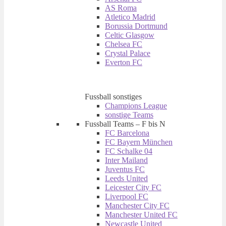
AS Roma
Atletico Madrid
Borussia Dortmund
Celtic Glasgow
Chelsea FC
Crystal Palace
Everton FC
Fussball sonstiges
Champions League
sonstige Teams
Fussball Teams – F bis N
FC Barcelona
FC Bayern München
FC Schalke 04
Inter Mailand
Juventus FC
Leeds United
Leicester City FC
Liverpool FC
Manchester City FC
Manchester United FC
Newcastle United