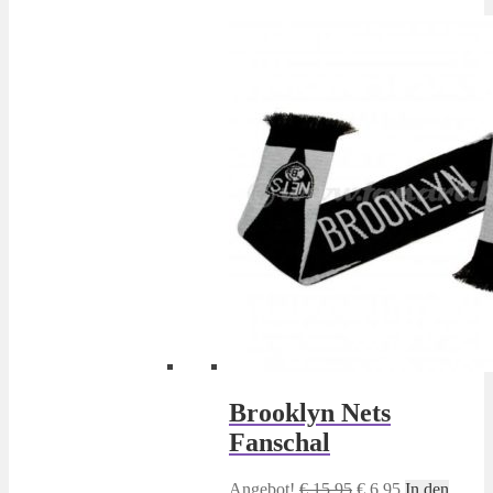
Brooklyn Nets
Fanschal
Ursprünglicher
Aktueller
Angebot!
€
15,95
€
6,95
In den