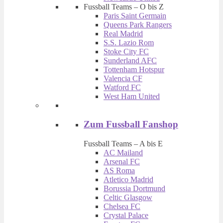
Fussball Teams – O bis Z
Paris Saint Germain
Queens Park Rangers
Real Madrid
S.S. Lazio Rom
Stoke City FC
Sunderland AFC
Tottenham Hotspur
Valencia CF
Watford FC
West Ham United
Zum Fussball Fanshop
Fussball Teams – A bis E
AC Mailand
Arsenal FC
AS Roma
Atletico Madrid
Borussia Dortmund
Celtic Glasgow
Chelsea FC
Crystal Palace