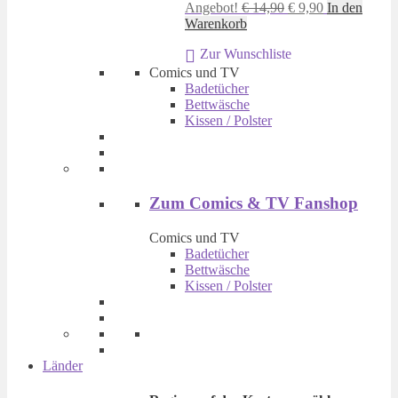
Ursprünglicher
Aktueller
Angebot!
€
14,90
€
9,90
In den
Preis
Preis
Warenkorb
war:
ist:
Zur Wunschliste
€ 14,90
€ 9,90.
Comics und TV
Badetücher
Bettwäsche
Kissen / Polster
Zum Comics & TV Fanshop
Comics und TV
Badetücher
Bettwäsche
Kissen / Polster
Länder