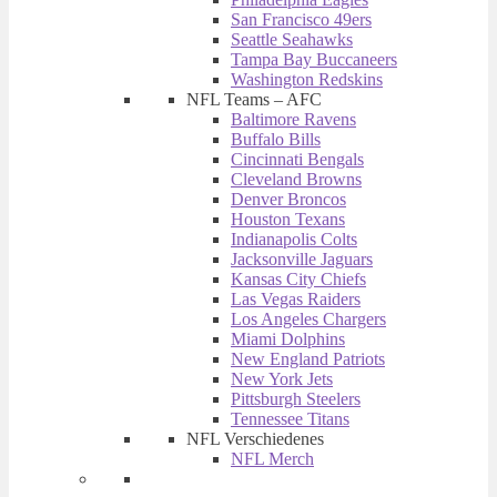
San Francisco 49ers
Seattle Seahawks
Tampa Bay Buccaneers
Washington Redskins
NFL Teams – AFC
Baltimore Ravens
Buffalo Bills
Cincinnati Bengals
Cleveland Browns
Denver Broncos
Houston Texans
Indianapolis Colts
Jacksonville Jaguars
Kansas City Chiefs
Las Vegas Raiders
Los Angeles Chargers
Miami Dolphins
New England Patriots
New York Jets
Pittsburgh Steelers
Tennessee Titans
NFL Verschiedenes
NFL Merch