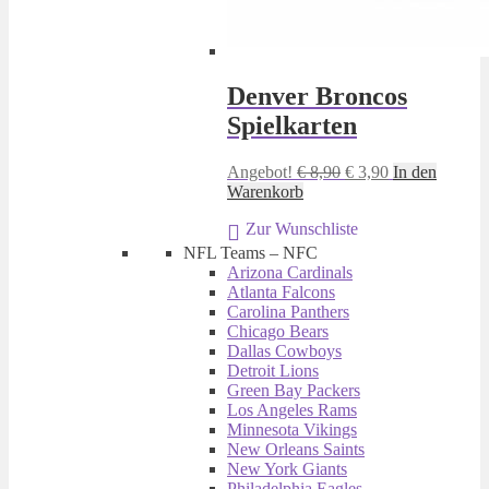
Denver Broncos
Spielkarten
Ursprünglicher
Aktueller
Angebot!
€
8,90
€
3,90
In den
Preis
Preis
Warenkorb
war:
ist:
Zur Wunschliste
€ 8,90
€ 3,90.
NFL Teams – NFC
Arizona Cardinals
Atlanta Falcons
Carolina Panthers
Chicago Bears
Dallas Cowboys
Detroit Lions
Green Bay Packers
Los Angeles Rams
Minnesota Vikings
New Orleans Saints
New York Giants
Philadelphia Eagles