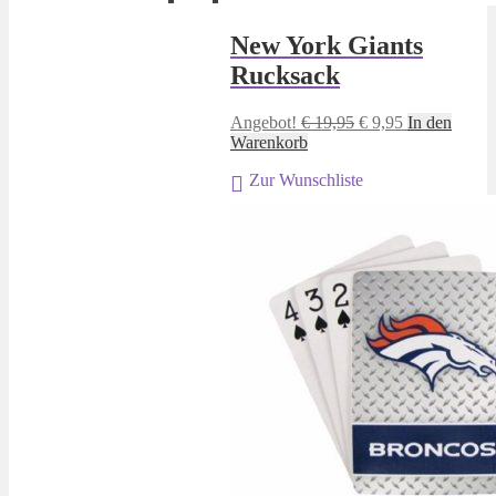
New York Giants
Rucksack
Ursprünglicher
Aktueller
Angebot!
€
19,95
€
9,95
In den
Preis
Preis
Warenkorb
war:
ist:
Zur Wunschliste
€ 19,95
€ 9,95.