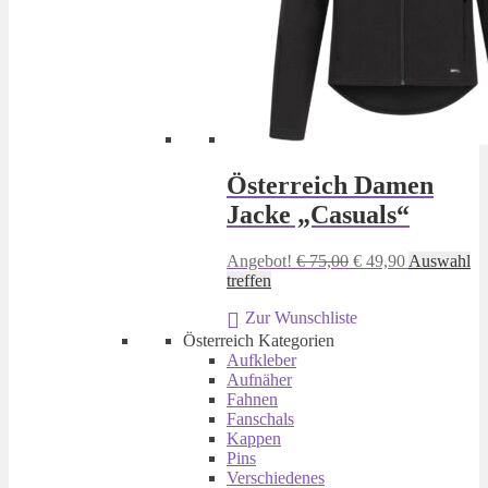
Österreich Damen
Jacke „Casuals“
Ursprünglicher
Aktueller
Angebot!
€
75,00
€
49,90
Auswahl
Dieses
Preis
Preis
treffen
Produkt
war:
ist:
Zur Wunschliste
weist
€ 75,00
€ 49,90.
mehrere
Österreich Kategorien
Varianten
Aufkleber
auf.
Aufnäher
Die
Fahnen
Optionen
Fanschals
können
Kappen
auf
Pins
der
Verschiedenes