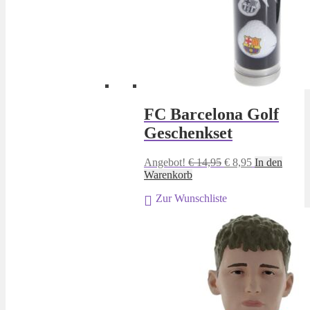
FC Barcelona Golf
Geschenkset
Ursprünglicher
Aktueller
Angebot!
€
14,95
€
8,95
In den
Preis
Preis
Warenkorb
war:
ist:
Zur Wunschliste
€ 14,95
€ 8,95.