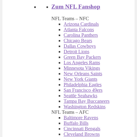
Zum NFL Fanshop
NFL Teams – NFC
Arizona Cardinals
Atlanta Falcons
Carolina Panthers
Chicago Bears
Dallas Cowboys
Detroit Lions
Green Bay Packers
Los Angeles Rams
Minnesota Vikings
New Orleans Saints
New York Giants
Philadelphia Eagles
San Francisco 49ers
Seattle Seahawks
Tampa Bay Buccaneers
Washington Redskins
NFL Teams – AFC
Baltimore Ravens
Buffalo Bills
Cincinnati Bengals
Cleveland Browns