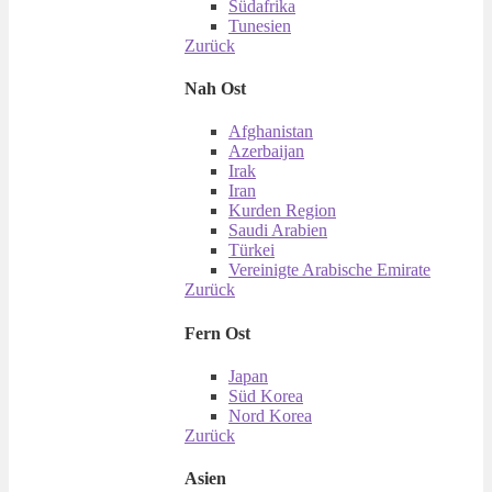
Südafrika
Tunesien
Zurück
Nah Ost
Afghanistan
Azerbaijan
Irak
Iran
Kurden Region
Saudi Arabien
Türkei
Vereinigte Arabische Emirate
Zurück
Fern Ost
Japan
Süd Korea
Nord Korea
Zurück
Asien