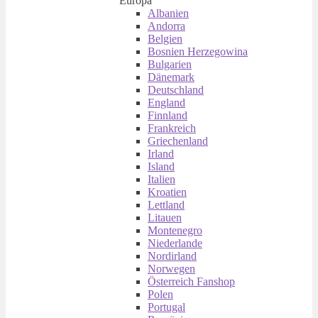
Europa
Albanien
Andorra
Belgien
Bosnien Herzegowina
Bulgarien
Dänemark
Deutschland
England
Finnland
Frankreich
Griechenland
Irland
Island
Italien
Kroatien
Lettland
Litauen
Montenegro
Niederlande
Nordirland
Norwegen
Österreich Fanshop
Polen
Portugal