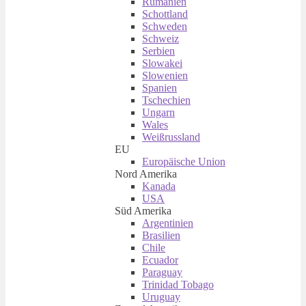
Rumänien
Schottland
Schweden
Schweiz
Serbien
Slowakei
Slowenien
Spanien
Tschechien
Ungarn
Wales
Weißrussland
EU
Europäische Union
Nord Amerika
Kanada
USA
Süd Amerika
Argentinien
Brasilien
Chile
Ecuador
Paraguay
Trinidad Tobago
Uruguay