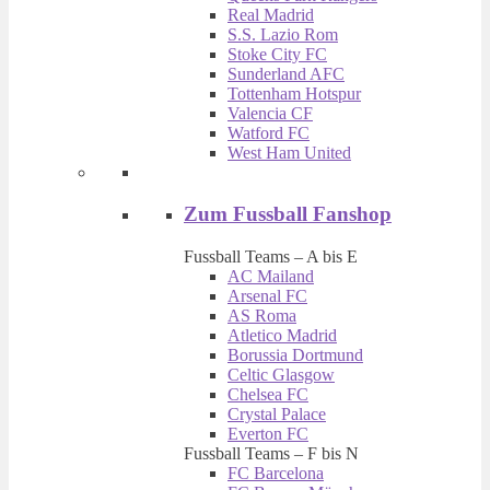
Real Madrid
S.S. Lazio Rom
Stoke City FC
Sunderland AFC
Tottenham Hotspur
Valencia CF
Watford FC
West Ham United
Zum Fussball Fanshop
Fussball Teams – A bis E
AC Mailand
Arsenal FC
AS Roma
Atletico Madrid
Borussia Dortmund
Celtic Glasgow
Chelsea FC
Crystal Palace
Everton FC
Fussball Teams – F bis N
FC Barcelona