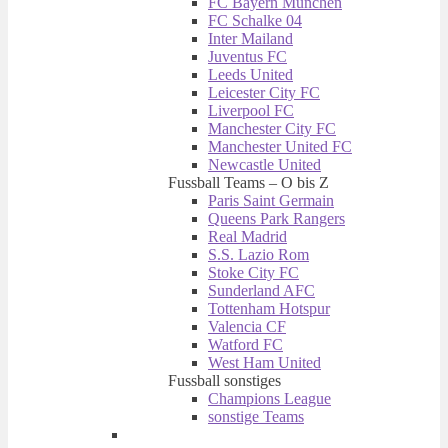
FC Bayern München
FC Schalke 04
Inter Mailand
Juventus FC
Leeds United
Leicester City FC
Liverpool FC
Manchester City FC
Manchester United FC
Newcastle United
Fussball Teams – O bis Z
Paris Saint Germain
Queens Park Rangers
Real Madrid
S.S. Lazio Rom
Stoke City FC
Sunderland AFC
Tottenham Hotspur
Valencia CF
Watford FC
West Ham United
Fussball sonstiges
Champions League
sonstige Teams