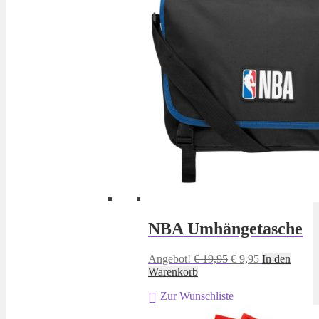
NBA Umhängetasche
Ursprünglicher
Aktueller
Angebot!
€
19,95
€
9,95
In den
Preis
Preis
Warenkorb
war:
ist:
Zur Wunschliste
€ 19,95
€ 9,95.