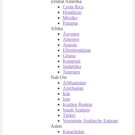
Zentral Amerika
Costa Rica
Honduras
Mexiko
Panama
Afrika
Ägypten
Algerien
Angola
Elfenbeinküste
Ghana
Kamerun
Südafrika
Tunesien
Nah Ost
Afghanistan
Azerbaijan
Irak
Iran
Kurden Region
Saudi Arabien
Türkei
Vereinigte Arabische Emirate
Asien
Kasachstan