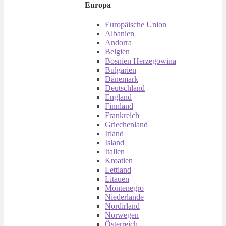
Europa
Europäische Union
Albanien
Andorra
Belgien
Bosnien Herzegowina
Bulgarien
Dänemark
Deutschland
England
Finnland
Frankreich
Griechenland
Irland
Island
Italien
Kroatien
Lettland
Litauen
Montenegro
Niederlande
Nordirland
Norwegen
Österreich