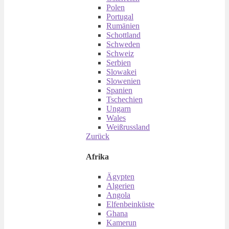
Polen
Portugal
Rumänien
Schottland
Schweden
Schweiz
Serbien
Slowakei
Slowenien
Spanien
Tschechien
Ungarn
Wales
Weißrussland
Zurück
Afrika
Ägypten
Algerien
Angola
Elfenbeinküste
Ghana
Kamerun