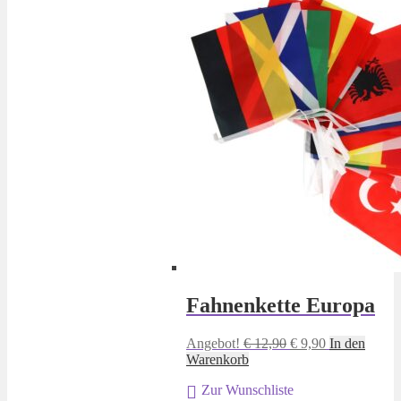
Fahnenkette Europa
Ursprünglicher
Aktueller
Angebot!
€
12,90
€
9,90
In den
Preis
Preis
Warenkorb
war:
ist:
Zur Wunschliste
€ 12,90
€ 9,90.