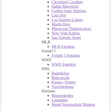
Cleveland Cavaliers
Dallas Mavericks
Golden State Warriors
Liga Sets
Los Angeles Lakers
Miami Heat
Minnesota Timberwolves
New York Knicks
San Antonio Spurs
MLB
MLB Fanshop
Formel 1
Formel 1 Fanshop
WWE
WWE Fanshop
NHL
Badetücher
Bettwäsche
Kissen / Polster
Verschiedenes
Diverses
Blumenketten
Lautstärke
Mund Nasenschutz Masken