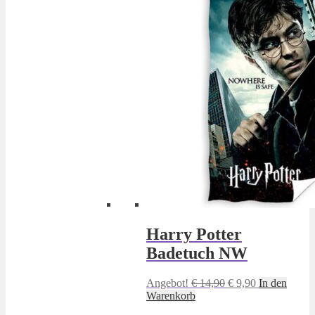
Harry Potter
Badetuch NW
Ursprünglicher
Aktueller
Angebot!
€
14,90
€
9,90
In den
Preis
Preis
Warenkorb
war:
ist: