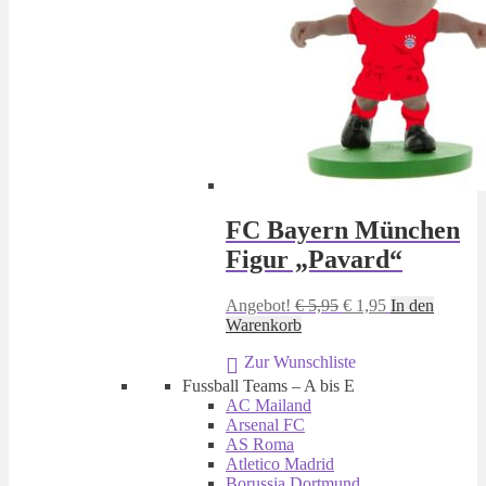
FC Bayern München
Figur „Pavard“
Ursprünglicher
Aktueller
Angebot!
€
5,95
€
1,95
In den
Preis
Preis
Warenkorb
war:
ist:
Zur Wunschliste
€ 5,95
€ 1,95.
Fussball Teams – A bis E
AC Mailand
Arsenal FC
AS Roma
Atletico Madrid
Borussia Dortmund