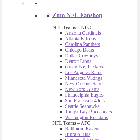
Zum NFL Fanshop
NFL Teams – NFC
Arizona Cardinals
Atlanta Falcons
Carolina Panthers
Chicago Bears
Dallas Cowboys
Detroit Lions
Green Bay Packers
Los Angeles Rams
Minnesota Vikings
New Orleans Saints
New York Giants
Philadelphia Eagles
San Francisco 49ers
Seattle Seahawks
Tampa Bay Buccaneers
Washington Redskins
NFL Teams – AFC
Baltimore Ravens
Buffalo Bills
Cincinnati Bengals