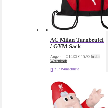
AC Milan Turnbeutel
/ GYM Sack
Ursprünglicher
Aktueller
Angebot!
€
19,95
€
15,90
In den
Preis
Preis
Warenkorb
war:
ist:
Zur Wunschliste
€ 19,95
€ 15,90.