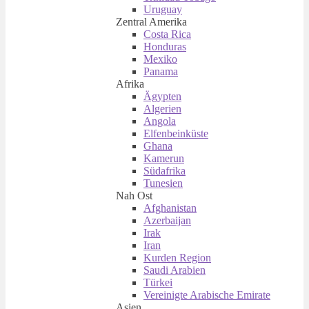
Uruguay
Zentral Amerika
Costa Rica
Honduras
Mexiko
Panama
Afrika
Ägypten
Algerien
Angola
Elfenbeinküste
Ghana
Kamerun
Südafrika
Tunesien
Nah Ost
Afghanistan
Azerbaijan
Irak
Iran
Kurden Region
Saudi Arabien
Türkei
Vereinigte Arabische Emirate
Asien