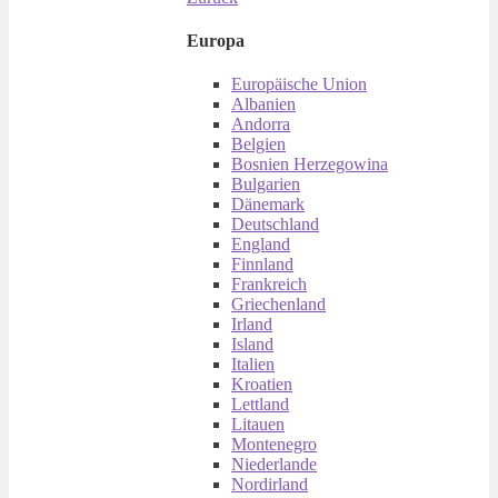
Europa
Europäische Union
Albanien
Andorra
Belgien
Bosnien Herzegowina
Bulgarien
Dänemark
Deutschland
England
Finnland
Frankreich
Griechenland
Irland
Island
Italien
Kroatien
Lettland
Litauen
Montenegro
Niederlande
Nordirland