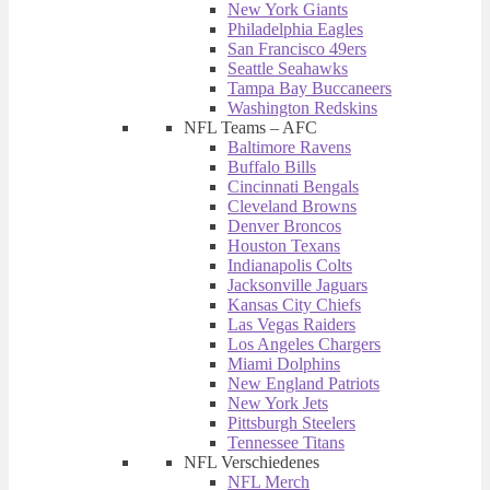
New York Giants
Philadelphia Eagles
San Francisco 49ers
Seattle Seahawks
Tampa Bay Buccaneers
Washington Redskins
NFL Teams – AFC
Baltimore Ravens
Buffalo Bills
Cincinnati Bengals
Cleveland Browns
Denver Broncos
Houston Texans
Indianapolis Colts
Jacksonville Jaguars
Kansas City Chiefs
Las Vegas Raiders
Los Angeles Chargers
Miami Dolphins
New England Patriots
New York Jets
Pittsburgh Steelers
Tennessee Titans
NFL Verschiedenes
NFL Merch