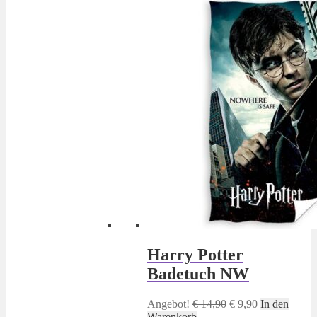
Harry Potter
Badetuch NW
Ursprünglicher
Aktueller
Angebot!
€
14,90
€
9,90
In den
Preis
Preis
Warenkorb