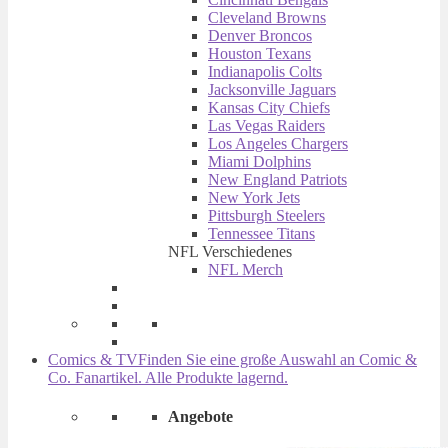
Cleveland Browns
Denver Broncos
Houston Texans
Indianapolis Colts
Jacksonville Jaguars
Kansas City Chiefs
Las Vegas Raiders
Los Angeles Chargers
Miami Dolphins
New England Patriots
New York Jets
Pittsburgh Steelers
Tennessee Titans
NFL Verschiedenes
NFL Merch
Comics & TV
Finden Sie eine große Auswahl an Comic &
Co. Fanartikel. Alle Produkte lagernd.
Angebote