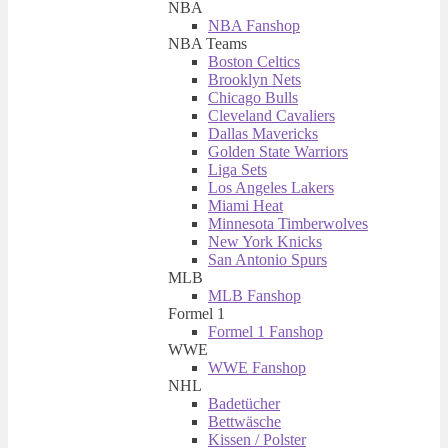
NBA
NBA Fanshop
NBA Teams
Boston Celtics
Brooklyn Nets
Chicago Bulls
Cleveland Cavaliers
Dallas Mavericks
Golden State Warriors
Liga Sets
Los Angeles Lakers
Miami Heat
Minnesota Timberwolves
New York Knicks
San Antonio Spurs
MLB
MLB Fanshop
Formel 1
Formel 1 Fanshop
WWE
WWE Fanshop
NHL
Badetücher
Bettwäsche
Kissen / Polster