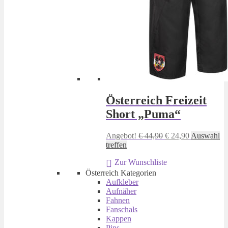
Österreich Freizeit
Short „Puma“
Ursprünglicher
Aktueller
Angebot!
€
44,90
€
24,90
Auswahl
Dieses
Preis
Preis
treffen
Produkt
war:
ist:
Zur Wunschliste
weist
€ 44,90
€ 24,90.
mehrere
Österreich Kategorien
Varianten
Aufkleber
auf.
Aufnäher
Die
Fahnen
Optionen
Fanschals
können
Kappen
auf
Pins