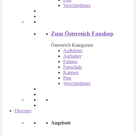
der
Verschiedenes
Produktseite
gewählt
werden
Zum Österreich Fanshop
Österreich Kategorien
Aufkleber
Aufnäher
Fahnen
Fanschals
Kappen
Pins
Verschiedenes
Diverses
Angebote