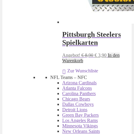
Pittsburgh Steelers
Spielkarten
Ursprünglicher
Aktueller
Angebot!
€
8,90
€
3,90
In den
Preis
Preis
Warenkorb
war:
ist:
Zur Wunschliste
€ 8,90
€ 3,90.
NFL Teams – NFC
Arizona Cardinals
Atlanta Falcons
Carolina Panthers
Chicago Bears
Dallas Cowboys
Detroit Lions
Green Bay Packers
Los Angeles Rams
Minnesota Vikings
New Orleans Saints