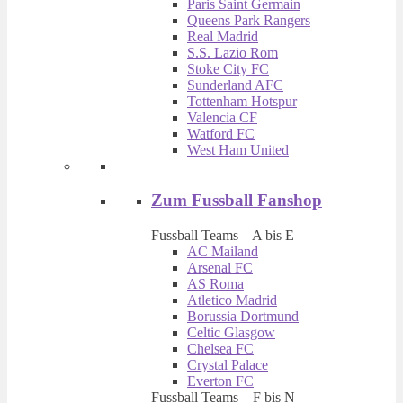
Paris Saint Germain
Queens Park Rangers
Real Madrid
S.S. Lazio Rom
Stoke City FC
Sunderland AFC
Tottenham Hotspur
Valencia CF
Watford FC
West Ham United
Zum Fussball Fanshop
Fussball Teams – A bis E
AC Mailand
Arsenal FC
AS Roma
Atletico Madrid
Borussia Dortmund
Celtic Glasgow
Chelsea FC
Crystal Palace
Everton FC
Fussball Teams – F bis N