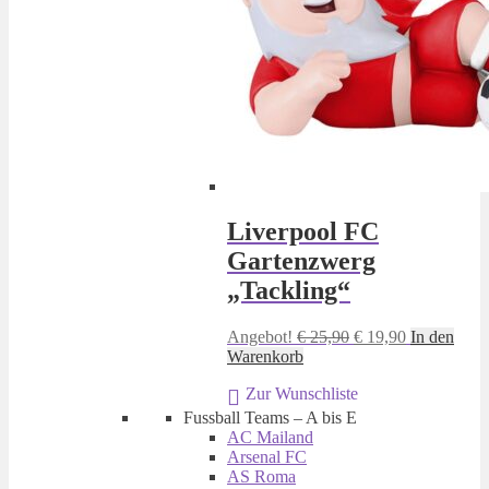
Liverpool FC
Gartenzwerg
„Tackling“
Ursprünglicher
Aktueller
Angebot!
€
25,90
€
19,90
In den
Preis
Preis
Warenkorb
war:
ist:
Zur Wunschliste
€ 25,90
€ 19,90.
Fussball Teams – A bis E
AC Mailand
Arsenal FC
AS Roma