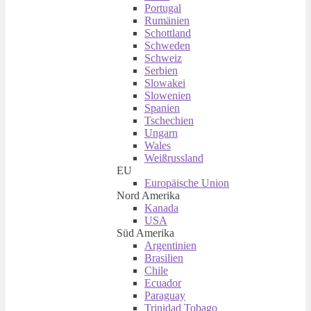
Portugal
Rumänien
Schottland
Schweden
Schweiz
Serbien
Slowakei
Slowenien
Spanien
Tschechien
Ungarn
Wales
Weißrussland
EU
Europäische Union
Nord Amerika
Kanada
USA
Süd Amerika
Argentinien
Brasilien
Chile
Ecuador
Paraguay
Trinidad Tobago