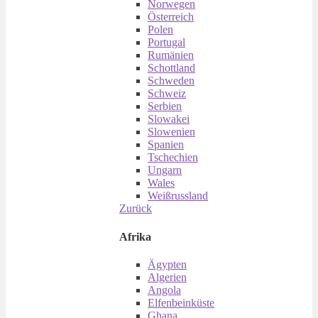
Norwegen
Österreich
Polen
Portugal
Rumänien
Schottland
Schweden
Schweiz
Serbien
Slowakei
Slowenien
Spanien
Tschechien
Ungarn
Wales
Weißrussland
Zurück
Afrika
Ägypten
Algerien
Angola
Elfenbeinküste
Ghana