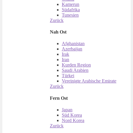
Kamerun
Südafrika
Tunesien
Zurück
Nah Ost
Afghanistan
Azerbaijan
Irak
Iran
Kurden Region
Saudi Arabien
Türkei
Vereinigte Arabische Emirate
Zurück
Fern Ost
Japan
Süd Korea
Nord Korea
Zurück