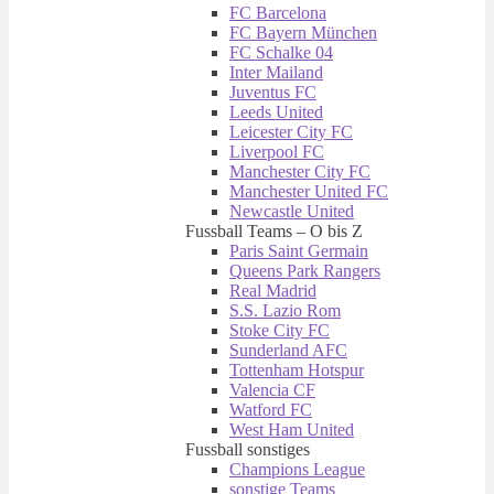
FC Barcelona
FC Bayern München
FC Schalke 04
Inter Mailand
Juventus FC
Leeds United
Leicester City FC
Liverpool FC
Manchester City FC
Manchester United FC
Newcastle United
Fussball Teams – O bis Z
Paris Saint Germain
Queens Park Rangers
Real Madrid
S.S. Lazio Rom
Stoke City FC
Sunderland AFC
Tottenham Hotspur
Valencia CF
Watford FC
West Ham United
Fussball sonstiges
Champions League
sonstige Teams