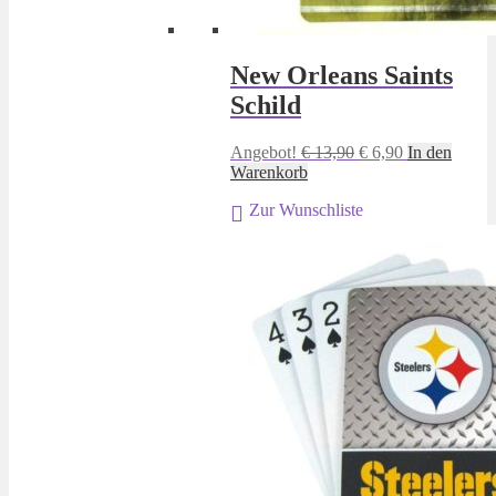
New Orleans Saints
Schild
Ursprünglicher
Aktueller
Angebot!
€
13,90
€
6,90
In den
Preis
Preis
Warenkorb
war:
ist:
Zur Wunschliste
€ 13,90
€ 6,90.