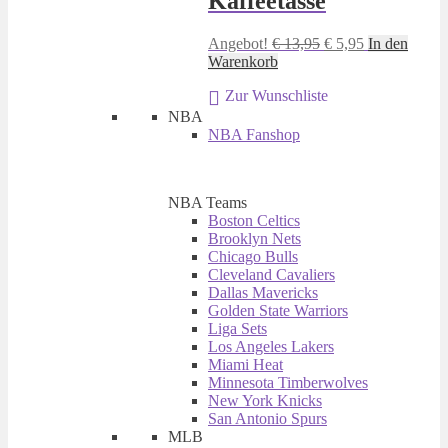
Kaffeetasse
Ursprünglicher
Aktueller
Angebot!
€
13,95
€
5,95
In den
Preis
Preis
Warenkorb
war:
ist:
Zur Wunschliste
€ 13,95
€ 5,95.
NBA
NBA Fanshop
NBA Teams
Boston Celtics
Brooklyn Nets
Chicago Bulls
Cleveland Cavaliers
Dallas Mavericks
Golden State Warriors
Liga Sets
Los Angeles Lakers
Miami Heat
Minnesota Timberwolves
New York Knicks
San Antonio Spurs
MLB