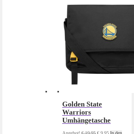
Golden State
Warriors
Umhängetasche
Ursprünglicher
Aktueller
Angebot!
€
19,95
€
9,95
In den