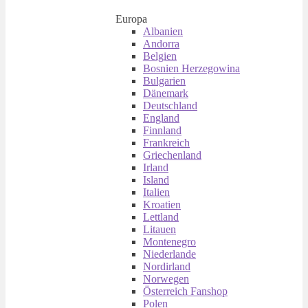
Europa
Albanien
Andorra
Belgien
Bosnien Herzegowina
Bulgarien
Dänemark
Deutschland
England
Finnland
Frankreich
Griechenland
Irland
Island
Italien
Kroatien
Lettland
Litauen
Montenegro
Niederlande
Nordirland
Norwegen
Österreich Fanshop
Polen