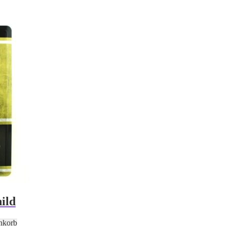
ild
nkorb