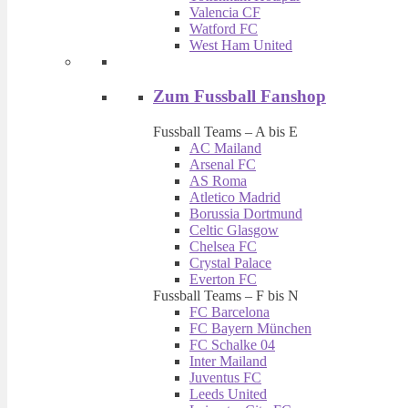
Valencia CF
Watford FC
West Ham United
Zum Fussball Fanshop
Fussball Teams – A bis E
AC Mailand
Arsenal FC
AS Roma
Atletico Madrid
Borussia Dortmund
Celtic Glasgow
Chelsea FC
Crystal Palace
Everton FC
Fussball Teams – F bis N
FC Barcelona
FC Bayern München
FC Schalke 04
Inter Mailand
Juventus FC
Leeds United