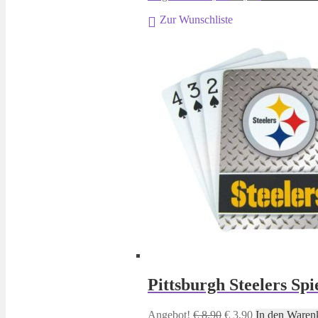
Preis
Preis
Zur Wunschliste
war:
ist:
€ 13,90
€ 6,90.
Pittsburgh Steelers Spi
Ursprünglicher
Aktueller
Angebot!
€
8,90
€
3,90
In den Waren