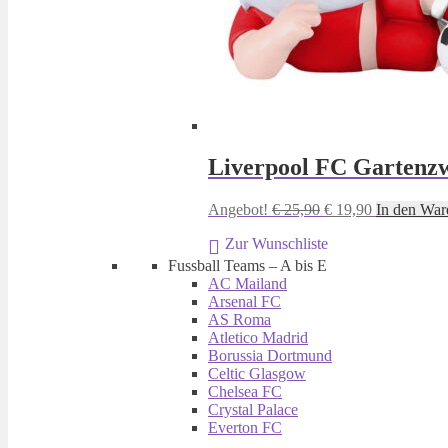
Liverpool FC Gartenzw
Ursprünglicher
Aktueller
Angebot!
€
25,90
€
19,90
In den War
Preis
Preis
Zur Wunschliste
war:
ist:
€ 25,90
€ 19,90.
Fussball Teams – A bis E
AC Mailand
Arsenal FC
AS Roma
Atletico Madrid
Borussia Dortmund
Celtic Glasgow
Chelsea FC
Crystal Palace
Everton FC