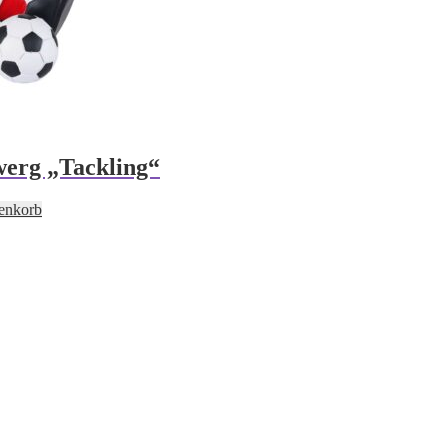
erg „Tackling“
enkorb