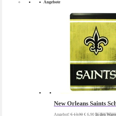
Angebote
New Orleans Saints Sch
Ursprünglicher
Aktueller
Angebot!
€
13,90
€
6,90
In den Ware