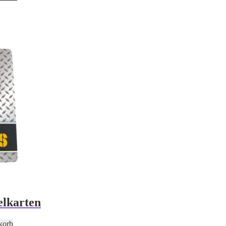
elkarten
korb