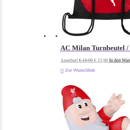
AC Milan Turnbeutel 
Ursprünglicher
Aktueller
Angebot!
€
19,95
€
15,90
In den War
Preis
Preis
Zur Wunschliste
war:
ist:
€ 19,95
€ 15,90.