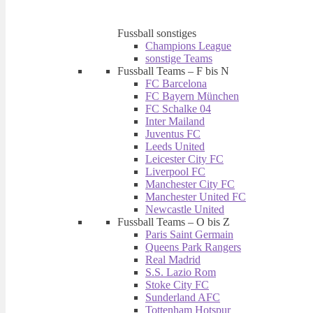
Fussball sonstiges
Champions League
sonstige Teams
Fussball Teams – F bis N
FC Barcelona
FC Bayern München
FC Schalke 04
Inter Mailand
Juventus FC
Leeds United
Leicester City FC
Liverpool FC
Manchester City FC
Manchester United FC
Newcastle United
Fussball Teams – O bis Z
Paris Saint Germain
Queens Park Rangers
Real Madrid
S.S. Lazio Rom
Stoke City FC
Sunderland AFC
Tottenham Hotspur