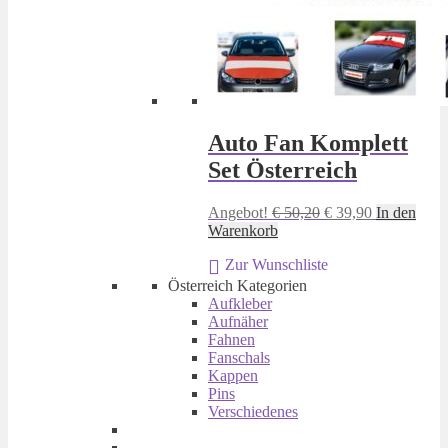
Auto Fan Komplett
Set Österreich
Ursprünglicher
Aktueller
Angebot!
€
50,20
€
39,90
In den
Preis
Preis
Warenkorb
war:
ist:
Zur Wunschliste
€ 50,20
€ 39,90.
Österreich Kategorien
Aufkleber
Aufnäher
Fahnen
Fanschals
Kappen
Pins
Verschiedenes