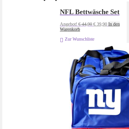
NFL Bettwäsche Set
Ursprünglicher
Aktueller
Angebot!
€
44,90
€
39,90
In den
Preis
Preis
Warenkorb
war:
ist:
Zur Wunschliste
€ 44,90
€ 39,90.