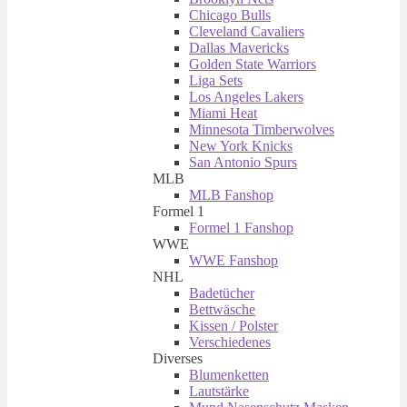
Chicago Bulls
Cleveland Cavaliers
Dallas Mavericks
Golden State Warriors
Liga Sets
Los Angeles Lakers
Miami Heat
Minnesota Timberwolves
New York Knicks
San Antonio Spurs
MLB
MLB Fanshop
Formel 1
Formel 1 Fanshop
WWE
WWE Fanshop
NHL
Badetücher
Bettwäsche
Kissen / Polster
Verschiedenes
Diverses
Blumenketten
Lautstärke