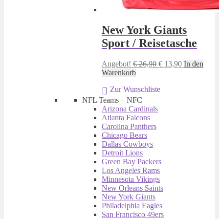
New York Giants
Sport / Reisetasche
Ursprünglicher
Aktueller
Angebot!
€
26,90
€
13,90
In den
Preis
Preis
Warenkorb
war:
ist:
Zur Wunschliste
€ 26,90
€ 13,90.
NFL Teams – NFC
Arizona Cardinals
Atlanta Falcons
Carolina Panthers
Chicago Bears
Dallas Cowboys
Detroit Lions
Green Bay Packers
Los Angeles Rams
Minnesota Vikings
New Orleans Saints
New York Giants
Philadelphia Eagles
San Francisco 49ers