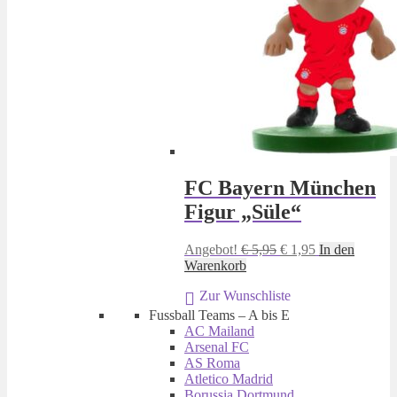
FC Bayern München
Figur „Süle“
Ursprünglicher
Aktueller
Angebot!
€
5,95
€
1,95
In den
Preis
Preis
Warenkorb
war:
ist:
Zur Wunschliste
€ 5,95
€ 1,95.
Fussball Teams – A bis E
AC Mailand
Arsenal FC
AS Roma
Atletico Madrid
Borussia Dortmund