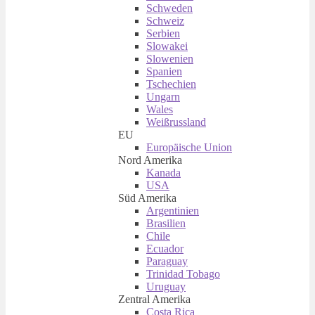
Schweden
Schweiz
Serbien
Slowakei
Slowenien
Spanien
Tschechien
Ungarn
Wales
Weißrussland
EU
Europäische Union
Nord Amerika
Kanada
USA
Süd Amerika
Argentinien
Brasilien
Chile
Ecuador
Paraguay
Trinidad Tobago
Uruguay
Zentral Amerika
Costa Rica