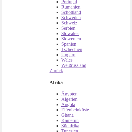
Portugal
Rumänien
Schottland
Schweden
Schweiz
Serbien
Slowakei
Slowenien
Spanien
Tschechien
Ungarn
Wales
Weißrussland
Zurück
Afrika
Ägypten
Algerien
Angola
Elfenbeinküste
Ghana
Kamerun
Südafrika
Tunesien