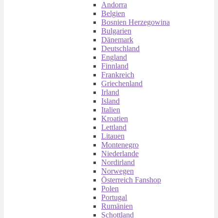
Andorra
Belgien
Bosnien Herzegowina
Bulgarien
Dänemark
Deutschland
England
Finnland
Frankreich
Griechenland
Irland
Island
Italien
Kroatien
Lettland
Litauen
Montenegro
Niederlande
Nordirland
Norwegen
Österreich Fanshop
Polen
Portugal
Rumänien
Schottland