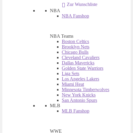
Zur Wunschliste
€ 6,95
€ 3,95.
NBA
NBA Fanshop
NBA Teams
Boston Celtics
Brooklyn Nets
Chicago Bulls
Cleveland Cavaliers
Dallas Mavericks
Golden State Warriors
Liga Sets
Los Angeles Lakers
Miami Heat
Minnesota Timberwolves
New York Knicks
San Antonio Spurs
MLB
MLB Fanshop
WWE