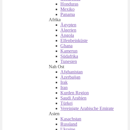
Honduras
Mexiko
Panama
Afrika
Ägypten
Algerien
Angola
Elfenbeinküste
Ghana
Kamerun
Südafrika
Tunesien
Nah Ost
Afghanistan
Azerbaijan
Irak
Iran
Kurden Region
Saudi Arabien
Türkei
Vereinigte Arabische Emirate
Asien
Kasachstan
Russland
Ukraine