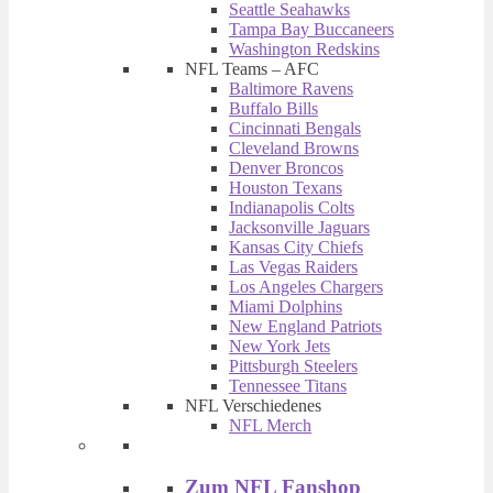
Seattle Seahawks
Tampa Bay Buccaneers
Washington Redskins
NFL Teams – AFC
Baltimore Ravens
Buffalo Bills
Cincinnati Bengals
Cleveland Browns
Denver Broncos
Houston Texans
Indianapolis Colts
Jacksonville Jaguars
Kansas City Chiefs
Las Vegas Raiders
Los Angeles Chargers
Miami Dolphins
New England Patriots
New York Jets
Pittsburgh Steelers
Tennessee Titans
NFL Verschiedenes
NFL Merch
Zum NFL Fanshop