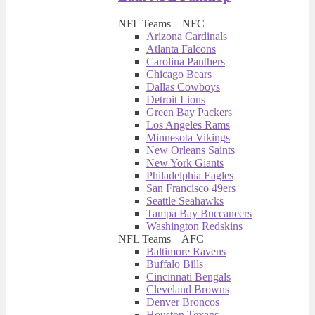
NFL Teams – NFC
Arizona Cardinals
Atlanta Falcons
Carolina Panthers
Chicago Bears
Dallas Cowboys
Detroit Lions
Green Bay Packers
Los Angeles Rams
Minnesota Vikings
New Orleans Saints
New York Giants
Philadelphia Eagles
San Francisco 49ers
Seattle Seahawks
Tampa Bay Buccaneers
Washington Redskins
NFL Teams – AFC
Baltimore Ravens
Buffalo Bills
Cincinnati Bengals
Cleveland Browns
Denver Broncos
Houston Texans