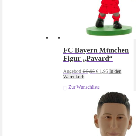
FC Bayern München
Figur „Pavard“
Ursprünglicher
Aktueller
Angebot!
€
5,95
€
1,95
In den
Preis
Preis
Warenkorb
war:
ist:
Zur Wunschliste
€ 5,95
€ 1,95.