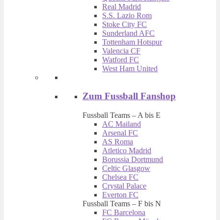
Real Madrid
S.S. Lazio Rom
Stoke City FC
Sunderland AFC
Tottenham Hotspur
Valencia CF
Watford FC
West Ham United
Zum Fussball Fanshop
Fussball Teams – A bis E
AC Mailand
Arsenal FC
AS Roma
Atletico Madrid
Borussia Dortmund
Celtic Glasgow
Chelsea FC
Crystal Palace
Everton FC
Fussball Teams – F bis N
FC Barcelona