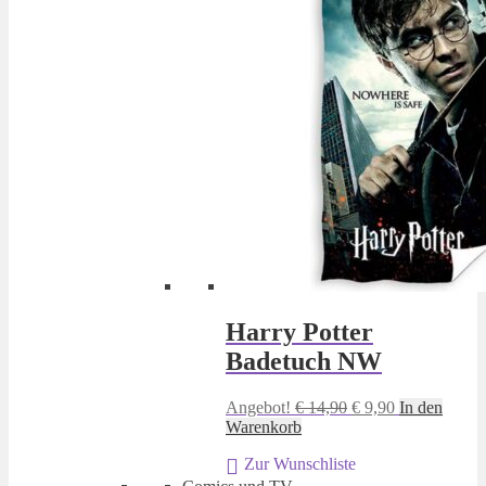
Harry Potter
Badetuch NW
Ursprünglicher
Aktueller
Angebot!
€
14,90
€
9,90
In den
Preis
Preis
Warenkorb
war:
ist:
Zur Wunschliste
€ 14,90
€ 9,90.