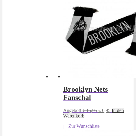
Brooklyn Nets
Fanschal
Ursprünglicher
Aktueller
Angebot!
€
15,95
€
6,95
In den
Preis
Preis
Warenkorb
war:
ist:
Zur Wunschliste
€ 15,95
€ 6,95.