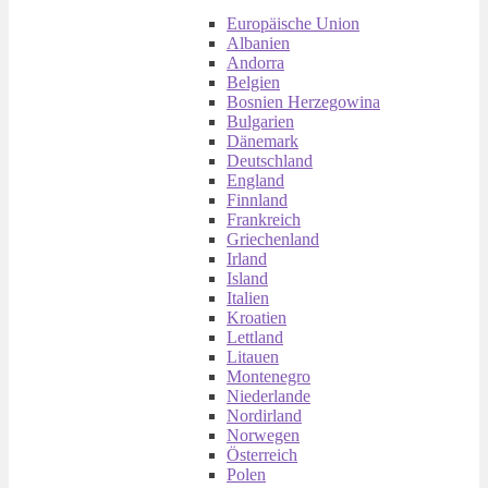
Europäische Union
Albanien
Andorra
Belgien
Bosnien Herzegowina
Bulgarien
Dänemark
Deutschland
England
Finnland
Frankreich
Griechenland
Irland
Island
Italien
Kroatien
Lettland
Litauen
Montenegro
Niederlande
Nordirland
Norwegen
Österreich
Polen