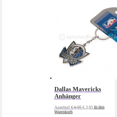
Dallas Mavericks
Anhänger
Ursprünglicher
Aktueller
Angebot!
€
6,95
€
3,95
In den
Preis
Preis
Warenkorb
war:
ist: