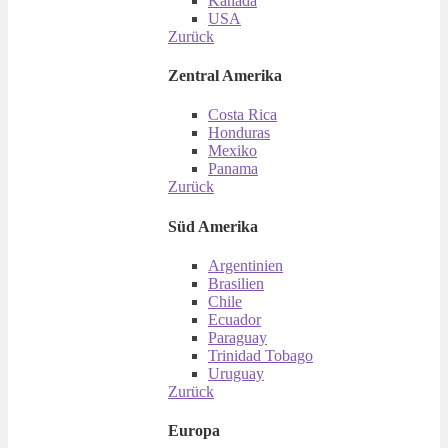
Kanada
USA
Zurück
Zentral Amerika
Costa Rica
Honduras
Mexiko
Panama
Zurück
Süd Amerika
Argentinien
Brasilien
Chile
Ecuador
Paraguay
Trinidad Tobago
Uruguay
Zurück
Europa