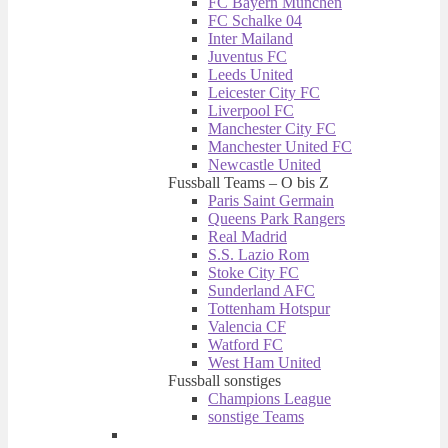
FC Bayern München
FC Schalke 04
Inter Mailand
Juventus FC
Leeds United
Leicester City FC
Liverpool FC
Manchester City FC
Manchester United FC
Newcastle United
Fussball Teams – O bis Z
Paris Saint Germain
Queens Park Rangers
Real Madrid
S.S. Lazio Rom
Stoke City FC
Sunderland AFC
Tottenham Hotspur
Valencia CF
Watford FC
West Ham United
Fussball sonstiges
Champions League
sonstige Teams