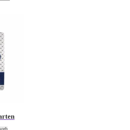
arten
korb