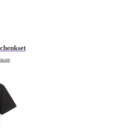
chenkset
nkorb