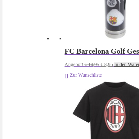
FC Barcelona Golf Ges
Ursprünglicher
Aktueller
Angebot!
€
14,95
€
8,95
In den Ware
Preis
Preis
Zur Wunschliste
war:
ist:
€ 14,95
€ 8,95.