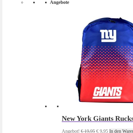
Angebote
New York Giants Ruck
Ursprünglicher
Aktueller
Angebot!
€
19,95
€
9,95
In den Ware