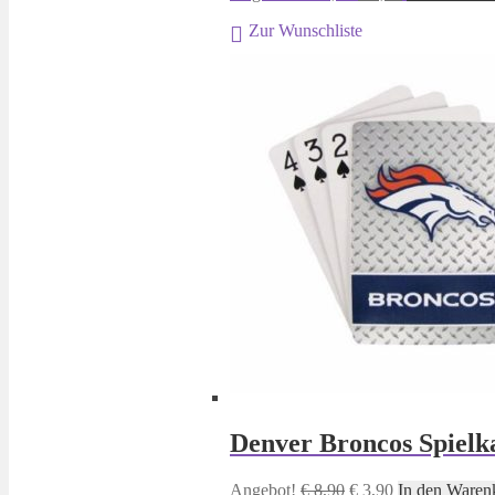
Preis
Preis
Zur Wunschliste
war:
ist:
€ 19,95
€ 9,95.
Denver Broncos Spielk
Ursprünglicher
Aktueller
Angebot!
€
8,90
€
3,90
In den Waren