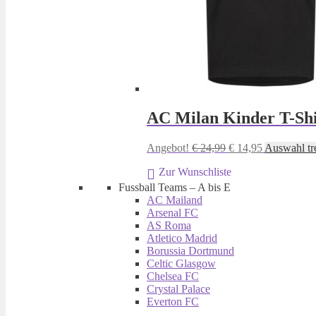
AC Milan Kinder T-Sh
Ursprünglicher
Aktueller
Angebot!
€
24,99
€
14,95
Auswahl tr
Preis
Preis
Zur Wunschliste
war:
ist:
€ 24,99
€ 14,95.
Fussball Teams – A bis E
AC Mailand
Arsenal FC
AS Roma
Atletico Madrid
Borussia Dortmund
Celtic Glasgow
Chelsea FC
Crystal Palace
Everton FC