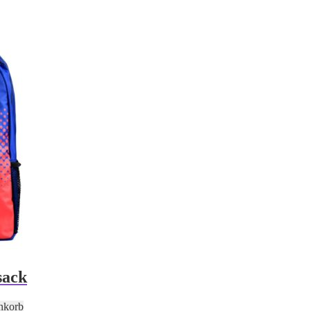
sack
nkorb