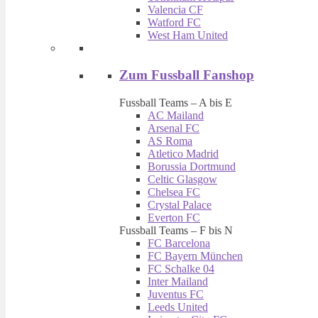
Valencia CF
Watford FC
West Ham United
Zum Fussball Fanshop
Fussball Teams – A bis E
AC Mailand
Arsenal FC
AS Roma
Atletico Madrid
Borussia Dortmund
Celtic Glasgow
Chelsea FC
Crystal Palace
Everton FC
Fussball Teams – F bis N
FC Barcelona
FC Bayern München
FC Schalke 04
Inter Mailand
Juventus FC
Leeds United