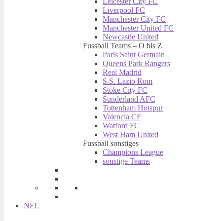
Leicester City FC
Liverpool FC
Manchester City FC
Manchester United FC
Newcastle United
Fussball Teams – O bis Z
Paris Saint Germain
Queens Park Rangers
Real Madrid
S.S. Lazio Rom
Stoke City FC
Sunderland AFC
Tottenham Hotspur
Valencia CF
Watford FC
West Ham United
Fussball sonstiges
Champions League
sonstige Teams
NFL