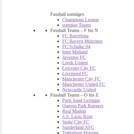
Fussball sonstiges
Champions League
sonstige Teams
Fussball Teams – F bis N
FC Barcelona
FC Bayern München
FC Schalke 04
Inter Mailand
Juventus FC
Leeds United
Leicester City FC
Liverpool FC
Manchester City FC
Manchester United FC
Newcastle United
Fussball Teams – O bis Z
Paris Saint Germain
Queens Park Rangers
Real Madrid
S.S. Lazio Rom
Stoke City FC
Sunderland AFC
Tottenham Hotspur