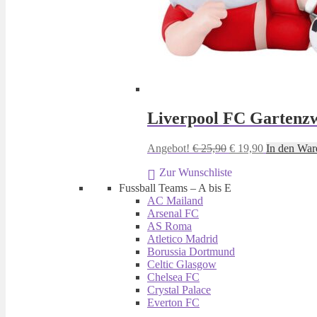
Liverpool FC Gartenzw
Ursprünglicher
Aktueller
Angebot!
€
25,90
€
19,90
In den War
Preis
Preis
Zur Wunschliste
war:
ist:
€ 25,90
€ 19,90.
Fussball Teams – A bis E
AC Mailand
Arsenal FC
AS Roma
Atletico Madrid
Borussia Dortmund
Celtic Glasgow
Chelsea FC
Crystal Palace
Everton FC