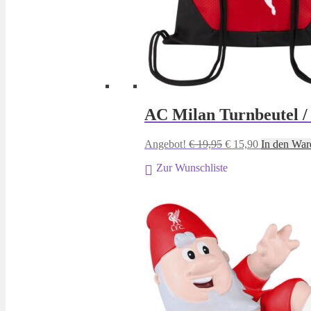
AC Milan Turnbeutel 
Ursprünglicher
Aktueller
Angebot!
€
19,95
€
15,90
In den War
Preis
Preis
Zur Wunschliste
war:
ist:
€ 19,95
€ 15,90.