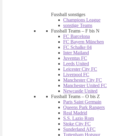
Fussball sonstiges
Champions League
sonstige Teams
Fussball Teams – F bis N
FC Barcelona
FC Bayern München
FC Schalke 04
Inter Mailand
Juventus FC
Leeds United
Leicester City FC
Liverpool FC
Manchester City FC
Manchester United FC
Newcastle United
Fussball Teams – O bis Z
Paris Saint Germain
Queens Park Rangers
Real Madrid
S.S. Lazio Rom
Stoke City FC
Sunderland AFC
Tottenham Hotspur