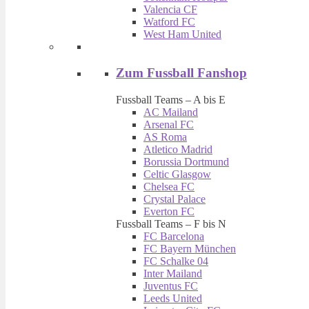
Valencia CF
Watford FC
West Ham United
Zum Fussball Fanshop
Fussball Teams – A bis E
AC Mailand
Arsenal FC
AS Roma
Atletico Madrid
Borussia Dortmund
Celtic Glasgow
Chelsea FC
Crystal Palace
Everton FC
Fussball Teams – F bis N
FC Barcelona
FC Bayern München
FC Schalke 04
Inter Mailand
Juventus FC
Leeds United