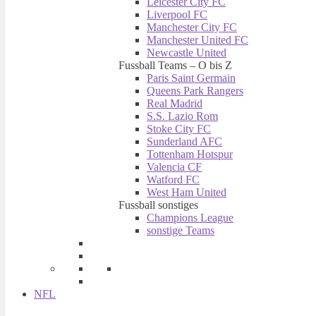
Leicester City FC
Liverpool FC
Manchester City FC
Manchester United FC
Newcastle United
Fussball Teams – O bis Z
Paris Saint Germain
Queens Park Rangers
Real Madrid
S.S. Lazio Rom
Stoke City FC
Sunderland AFC
Tottenham Hotspur
Valencia CF
Watford FC
West Ham United
Fussball sonstiges
Champions League
sonstige Teams
NFL