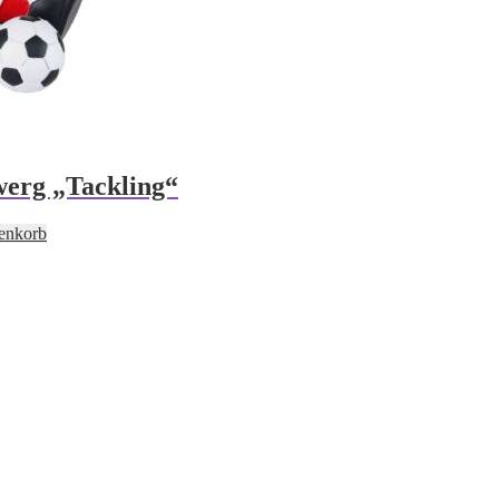
erg „Tackling“
enkorb