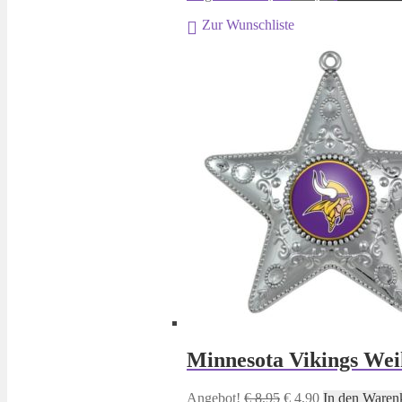
Preis
Preis
Zur Wunschliste
war:
ist:
€ 44,90
€ 39,90.
Minnesota Vikings Wei
Ursprünglicher
Aktueller
Angebot!
€
8,95
€
4,90
In den Waren