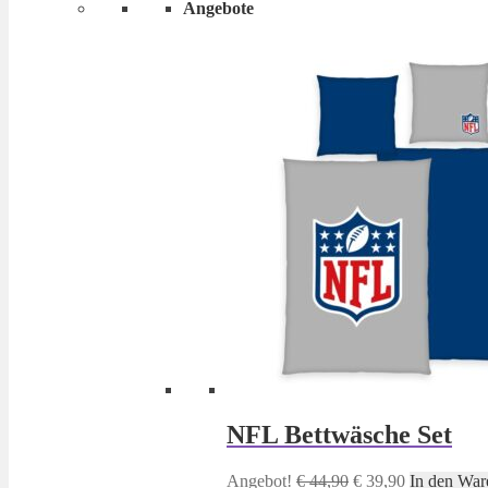
Angebote
NFL Bettwäsche Set
Ursprünglicher
Aktueller
Angebot!
€
44,90
€
39,90
In den War