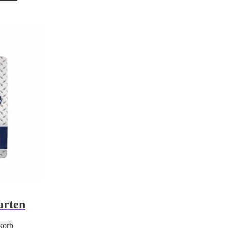
arten
korb