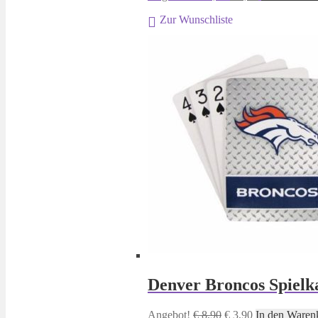
Preis
Preis
Zur Wunschliste
war:
ist:
€ 19,95
€ 9,95.
Denver Broncos Spielk
Ursprünglicher
Aktueller
Angebot!
€
8,90
€
3,90
In den Waren