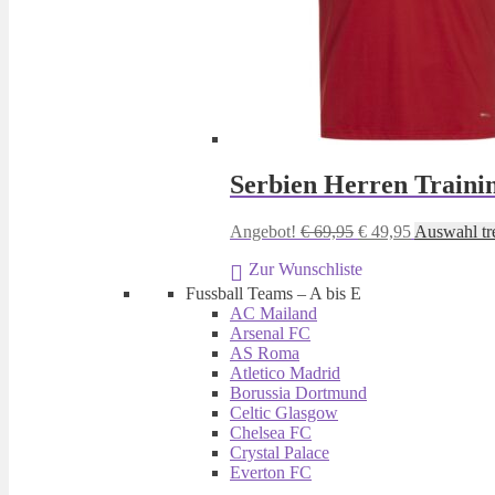
Serbien Herren Train
Ursprünglicher
Aktueller
Angebot!
€
69,95
€
49,95
Auswahl tr
Preis
Preis
Zur Wunschliste
war:
ist:
€ 69,95
€ 49,95.
Fussball Teams – A bis E
AC Mailand
Arsenal FC
AS Roma
Atletico Madrid
Borussia Dortmund
Celtic Glasgow
Chelsea FC
Crystal Palace
Everton FC