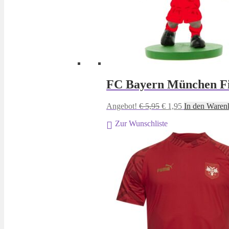
FC Bayern München F
Ursprünglicher
Aktueller
Angebot!
€
5,95
€
1,95
In den Waren
Preis
Preis
Zur Wunschliste
war:
ist:
€ 5,95
€ 1,95.