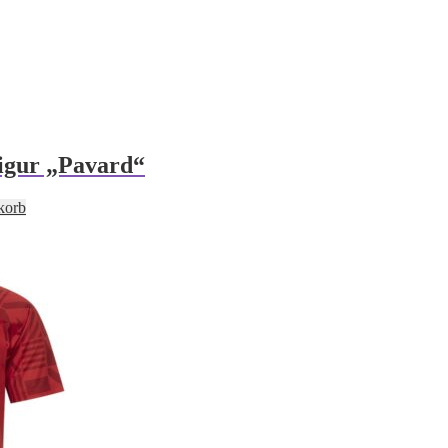
igur „Pavard“
korb