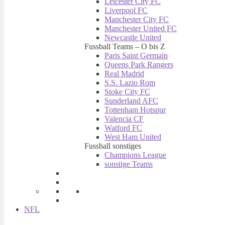
Leicester City FC
Liverpool FC
Manchester City FC
Manchester United FC
Newcastle United
Fussball Teams – O bis Z
Paris Saint Germain
Queens Park Rangers
Real Madrid
S.S. Lazio Rom
Stoke City FC
Sunderland AFC
Tottenham Hotspur
Valencia CF
Watford FC
West Ham United
Fussball sonstiges
Champions League
sonstige Teams
NFL