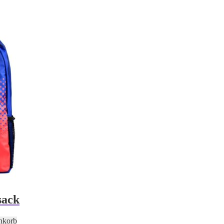
sack
nkorb