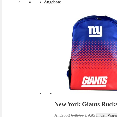
Angebote
New York Giants Ruck
Ursprünglicher
Aktueller
Angebot!
€
19,95
€
9,95
In den Ware