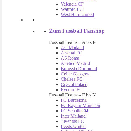
Valencia CF
Watford FC
West Ham United
Zum Fussball Fanshop
Fussball Teams – A bis E
AC Mailand
Arsenal FC
AS Roma
Atletico Madrid
Borussia Dortmund
Celtic Glasgow
Chelsea FC
Crystal Palace
Everton FC
Fussball Teams – F bis N
FC Barcelona
FC Bayern München
FC Schalke 04
Inter Mailand
Juventus FC
Leeds United