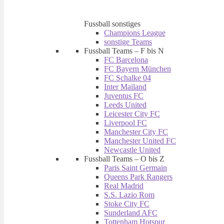
Fussball sonstiges
Champions League
sonstige Teams
Fussball Teams – F bis N
FC Barcelona
FC Bayern München
FC Schalke 04
Inter Mailand
Juventus FC
Leeds United
Leicester City FC
Liverpool FC
Manchester City FC
Manchester United FC
Newcastle United
Fussball Teams – O bis Z
Paris Saint Germain
Queens Park Rangers
Real Madrid
S.S. Lazio Rom
Stoke City FC
Sunderland AFC
Tottenham Hotspur